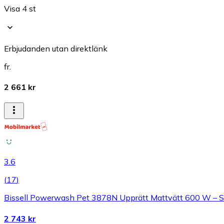
Visa 4 st
Erbjudanden utan direktlänk
fr.
2 661 kr
3.6
(
17
)
Bissell Powerwash Pet 3878N Upprätt Mattvätt 600 W – S
2 743 kr