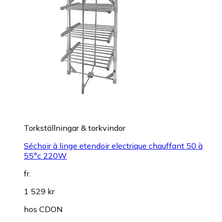
Torkställningar & torkvindor
Séchoir à linge etendoir electrique chauffant 50 à
55°c 220W
fr.
1 529 kr
hos
CDON