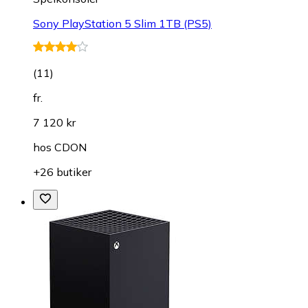
Sony PlayStation 5 Slim 1TB (PS5)
(
11
)
fr.
7 120 kr
hos
CDON
+26 butiker