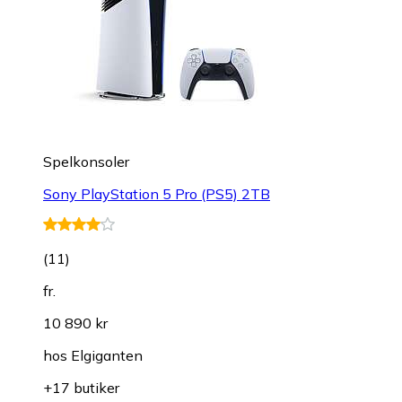
Spelkonsoler
Sony PlayStation 5 Pro (PS5) 2TB
(
11
)
fr.
10 890 kr
hos
Elgiganten
+17 butiker