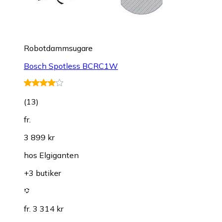
Robotdammsugare
Bosch Spotless BCRC1W
(
13
)
fr.
3 899 kr
hos
Elgiganten
+3 butiker
fr. 3 314 kr