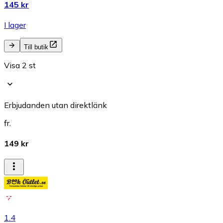
145 kr
I lager
Till butik
Visa 2 st
Erbjudanden utan direktlänk
fr.
149 kr
1.4