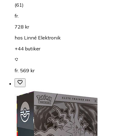
(
61
)
fr.
728 kr
hos
Linné Elektronik
+44 butiker
fr. 569 kr