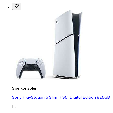
Spelkonsoler
Sony PlayStation 5 Slim (PS5) Digital Edition 825GB
fr.