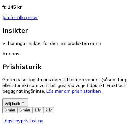
fr.
145 kr
Jämför alla priser
Insikter
Vi har inga insikter för den här produkten ännu.
Annons
Prishistorik
Grafen visar lägsta pris över tid för den variant (såsom färg
eller storlek) som varit billigast vid varje tidpunkt. Frakt och
begagnat ingår inte.
Läs mer om prishistoriken.
Välj butik
3 mån
6 mån
1 år
2 år
Lägst nypris just nu