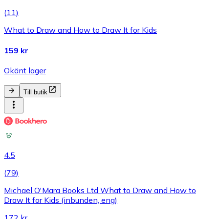
(
11
)
What to Draw and How to Draw It for Kids
159 kr
Okänt lager
Till butik
4.5
(
79
)
Michael O'Mara Books Ltd What to Draw and How to
Draw It for Kids (inbunden, eng)
172 kr