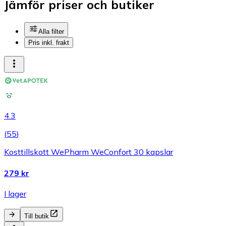
Jämför priser och butiker
Alla filter
Pris inkl. frakt
4.3
(
55
)
Kosttillskott WePharm WeConfort 30 kapslar
279 kr
I lager
Till butik