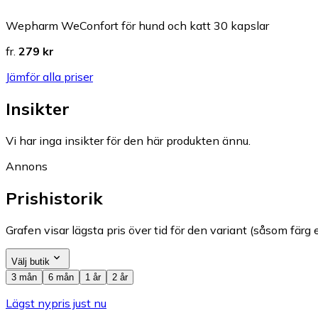
Wepharm WeConfort för hund och katt 30 kapslar
fr.
279 kr
Jämför alla priser
Insikter
Vi har inga insikter för den här produkten ännu.
Annons
Prishistorik
Grafen visar lägsta pris över tid för den variant (såsom färg e
Välj butik
3 mån
6 mån
1 år
2 år
Lägst nypris just nu