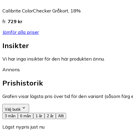
Calibrite ColorChecker Gråkort, 18%
fr.
729 kr
Jämför alla priser
Insikter
Vi har inga insikter för den här produkten ännu.
Annons
Prishistorik
Grafen visar lägsta pris över tid för den variant (såsom färg e
Välj butik
3 mån
6 mån
1 år
2 år
Allt
Lägst nypris just nu