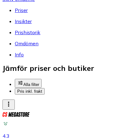
Priser
Insikter
Prishistorik
Omdömen
Info
Jämför priser och butiker
Alla filter
Pris inkl. frakt
4.3