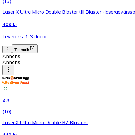
(
13
)
Laser X Ultra Micro Double Blaster till Blaster -lasergevärssp
409 kr
Leverans: 1-3 dagar
Till butik
Annons
Annons
4.8
(
10
)
Laser X Ultra Micro Double B2 Blasters
449 kr