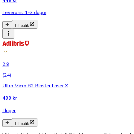
Leverans: 1-3 dagar
Till butik
2.9
(
24
)
Ultra Micro B2 Blaster Laser X
499 kr
I lager
Till butik