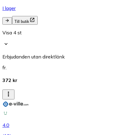
I lager
Till butik
Visa 4 st
Erbjudanden utan direktlänk
fr.
372 kr
4.0