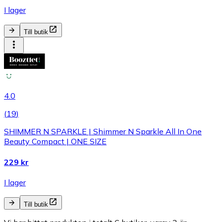
I lager
Till butik
4.0
(
19
)
SHIMMER N SPARKLE | Shimmer N Sparkle All In One
Beauty Compact | ONE SIZE
229 kr
I lager
Till butik