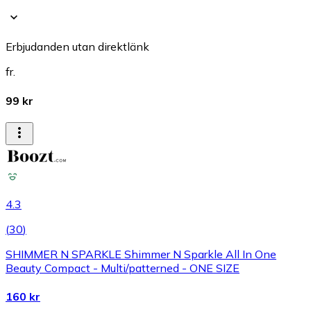
Erbjudanden utan direktlänk
fr.
99 kr
4.3
(
30
)
SHIMMER N SPARKLE Shimmer N Sparkle All In One
Beauty Compact - Multi/patterned - ONE SIZE
160 kr