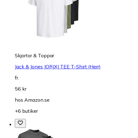
Skjortor & Toppar
Jack & Jones JORJXJ TEE T-Shirt (Herr)
fr.
56 kr
hos
Amazon.se
+6 butiker