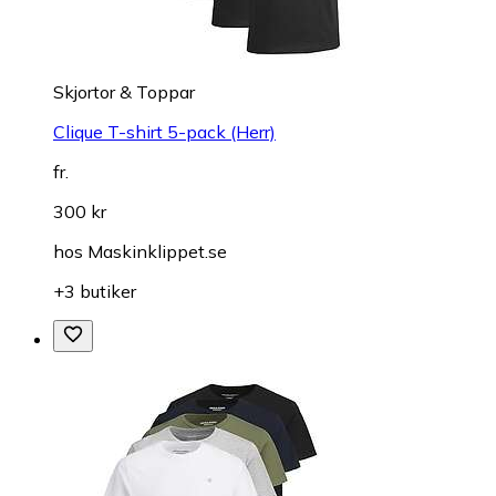
Skjortor & Toppar
Clique T-shirt 5-pack (Herr)
fr.
300 kr
hos
Maskinklippet.se
+3 butiker