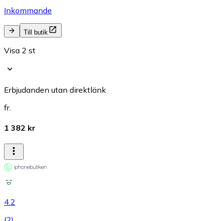
Inkommande
Till butik
Visa 2 st
Erbjudanden utan direktlänk
fr.
1 382 kr
4.2
(
2
)