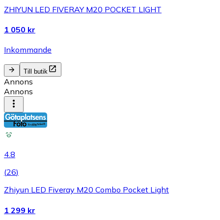
ZHIYUN LED FIVERAY M20 POCKET LIGHT
1 050 kr
Inkommande
Till butik
Annons
Annons
4.8
(
26
)
Zhiyun LED Fiveray M20 Combo Pocket Light
1 299 kr