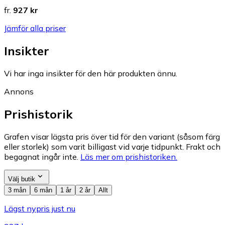
fr.
927 kr
Jämför alla priser
Insikter
Vi har inga insikter för den här produkten ännu.
Annons
Prishistorik
Grafen visar lägsta pris över tid för den variant (såsom färg
eller storlek) som varit billigast vid varje tidpunkt. Frakt och
begagnat ingår inte.
Läs mer om prishistoriken.
Välj butik
3 mån
6 mån
1 år
2 år
Allt
Lägst nypris just nu