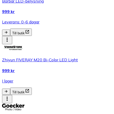
Bärbar LED-belysning
999 kr
Leverans: 0-6 dagar
Till butik
Zhiyun FIVERAY M20 Bi-Color LED Light
999 kr
I lager
Till butik