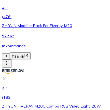
4.3
(
476
)
ZHIYUN Modifier Pack For Fiveray M20
927 kr
Inkommande
Till butik
4.4
(
183
)
ZHIYUN FIVERAY M20C Combo RGB Video Light, 20W