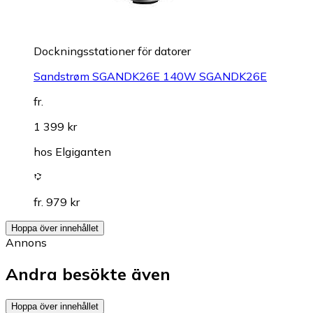
Dockningsstationer för datorer
Sandstrøm SGANDK26E 140W SGANDK26E
fr.
1 399 kr
hos
Elgiganten
fr. 979 kr
Hoppa över innehållet
Annons
Andra besökte även
Hoppa över innehållet