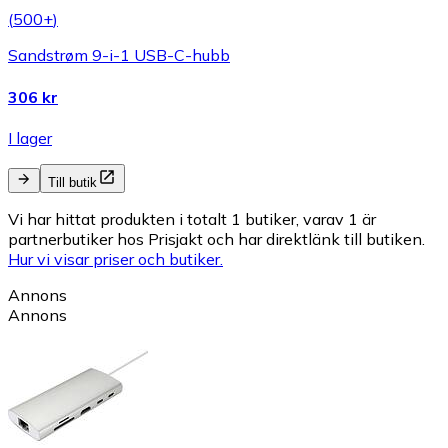
(
500+
)
Sandstrøm 9-i-1 USB-C-hubb
306 kr
I lager
Till butik
Vi har hittat produkten i totalt 1 butiker, varav 1 är
partnerbutiker hos Prisjakt och har direktlänk till butiken.
Hur vi visar priser och butiker.
Annons
Annons