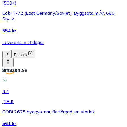
(
500+
)
Cobi T-72 (East Germany/Soviet), Byggsats, 9 År, 680
Styck
554 kr
Leverans: 5-9 dagar
Till butik
4.4
(
184
)
COBI 2625 byggstenar, flerfärgad, en storlek
561 kr