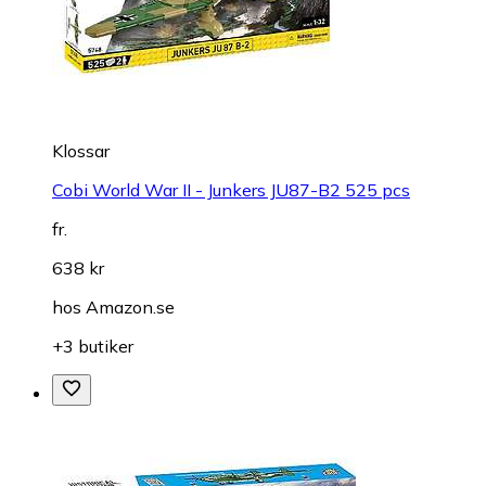
Klossar
Cobi World War II - Junkers JU87-B2 525 pcs
fr.
638 kr
hos
Amazon.se
+3 butiker