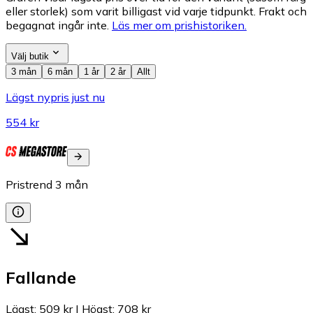
eller storlek) som varit billigast vid varje tidpunkt. Frakt och
begagnat ingår inte.
Läs mer om prishistoriken.
Välj butik
3 mån
6 mån
1 år
2 år
Allt
Lägst nypris just nu
554 kr
Pristrend
3
mån
Fallande
Lägst
:
509 kr
|
Högst
:
708 kr