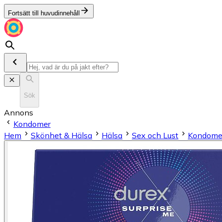
Fortsätt till huvudinnehåll
Sök
Annons
Kondomer
Hem
Skönhet & Hälsa
Hälsa
Sex och Lust
Kondome