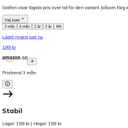
Grafen visar lägsta pris över tid för den variant (såsom färg e
Välj butik
3 mån
6 mån
1 år
2 år
Allt
Lägst nypris just nu
199 kr
Pristrend
3
mån
Stabil
Lägst
:
199 kr
|
Högst
:
199 kr