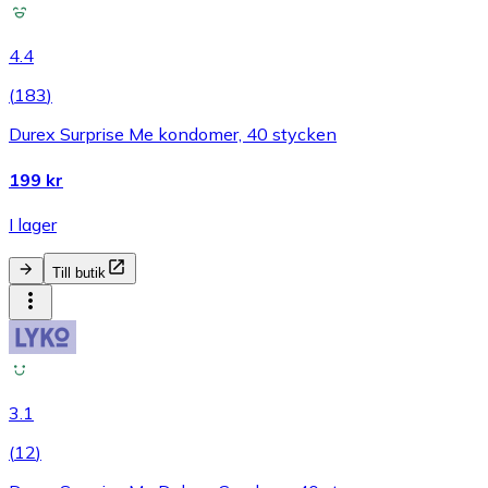
4.4
(
183
)
Durex Surprise Me kondomer, 40 stycken
199 kr
I lager
Till butik
3.1
(
12
)