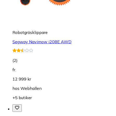
Robotgräsklippare
Segway Navimow i208E AWD
(
2
)
fr.
12 999 kr
hos
Webhallen
+5 butiker