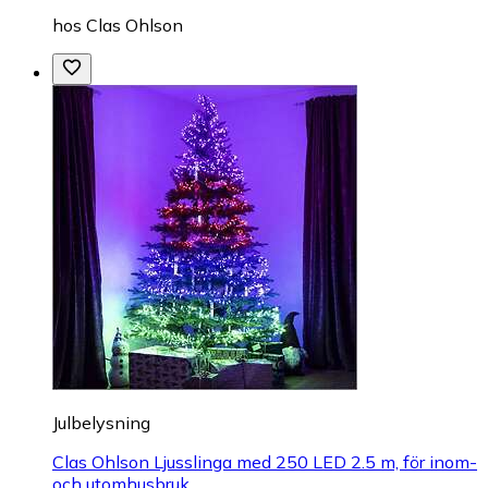
hos
Clas Ohlson
Julbelysning
Clas Ohlson Ljusslinga med 250 LED 2.5 m, för inom-
och utomhusbruk