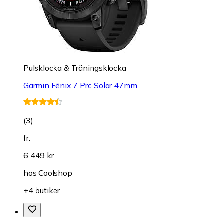
Pulsklocka & Träningsklocka
Garmin Fēnix 7 Pro Solar 47mm
(
3
)
fr.
6 449 kr
hos
Coolshop
+4 butiker