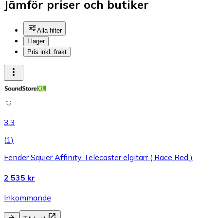
Jämför priser och butiker
Alla filter
I lager
Pris inkl. frakt
3.3
(
1
)
Fender Squier Affinity Telecaster elgitarr ( Race Red )
2 535 kr
Inkommande