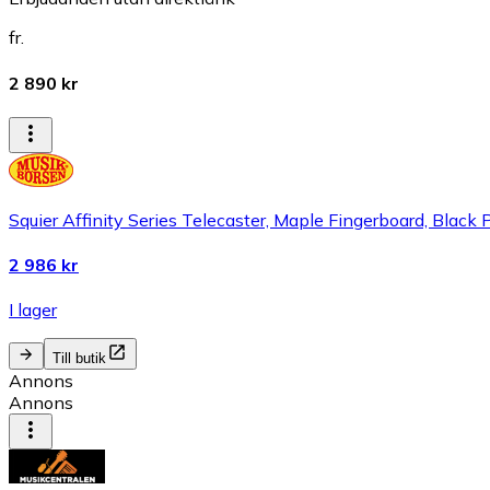
fr.
2 890 kr
Squier Affinity Series Telecaster, Maple Fingerboard, Black 
2 986 kr
I lager
Till butik
Annons
Annons