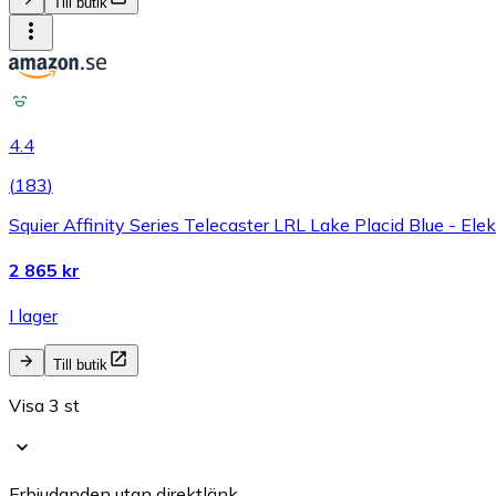
Till butik
4.4
(
183
)
Squier Affinity Series Telecaster LRL Lake Placid Blue - Elek
2 865 kr
I lager
Till butik
Visa 3 st
Erbjudanden utan direktlänk