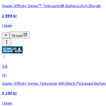
Squier Affinity Series™ Telecaster® Butterscotch Blonde
2 989 kr
I lager
Till butik
3.8
(
1
)
Squier Affinity Series Telecaster MN Black Pickguard Butte
3 190 kr
I lager