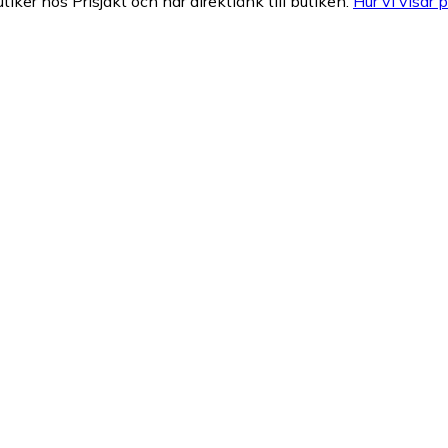
tiker hos Prisjakt och har direktlänk till butiken.
Hur vi visar p