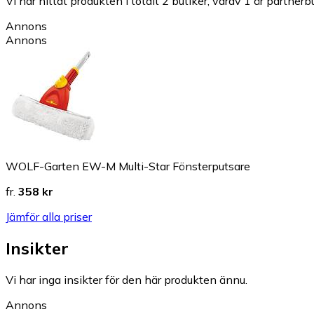
Vi har hittat produkten i totalt 2 butiker, varav 1 är partnerbu
Annons
Annons
WOLF-Garten EW-M Multi-Star Fönsterputsare
fr.
358 kr
Jämför alla priser
Insikter
Vi har inga insikter för den här produkten ännu.
Annons