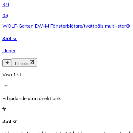
3.9
(
5
)
WOLF-Garten EW-M Fönsterblötare/tvättpäls multi-star®
358 kr
I lager
Till butik
Visa 1 st
Erbjudande utan direktlänk
fr.
358 kr