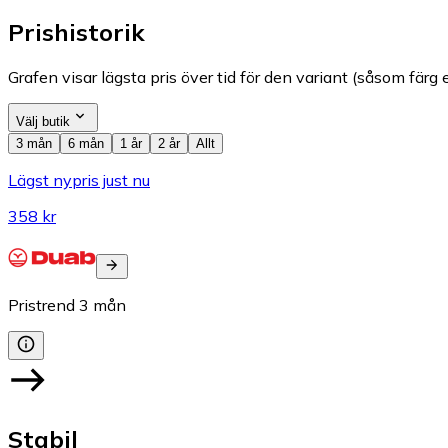
Prishistorik
Grafen visar lägsta pris över tid för den variant (såsom färg e
Välj butik
3 mån
6 mån
1 år
2 år
Allt
Lägst nypris just nu
358 kr
Pristrend
3
mån
Stabil