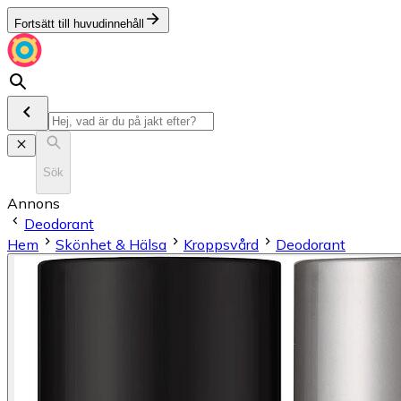
Fortsätt till huvudinnehåll
Sök
Annons
Deodorant
Hem
Skönhet & Hälsa
Kroppsvård
Deodorant