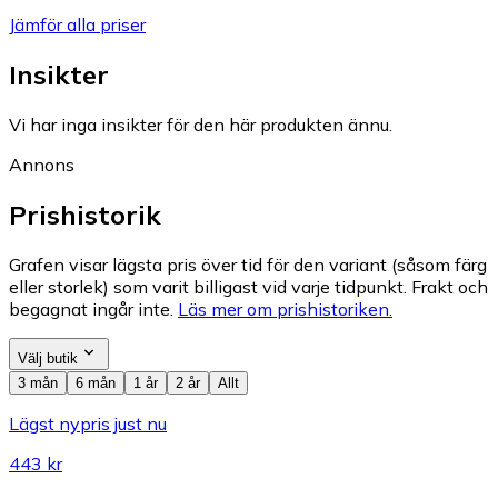
Jämför alla priser
Insikter
Vi har inga insikter för den här produkten ännu.
Annons
Prishistorik
Grafen visar lägsta pris över tid för den variant (såsom färg
eller storlek) som varit billigast vid varje tidpunkt. Frakt och
begagnat ingår inte.
Läs mer om prishistoriken.
Välj butik
3 mån
6 mån
1 år
2 år
Allt
Lägst nypris just nu
443 kr