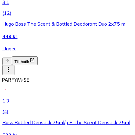
3.1
(
12
)
Hugo Boss The Scent & Bottled Deodorant Duo 2x75 ml
449 kr
I lager
Till butik
1.3
(
4
)
Boss Bottled Deostick 75ml/g + The Scent Deostick 75ml
522 kr