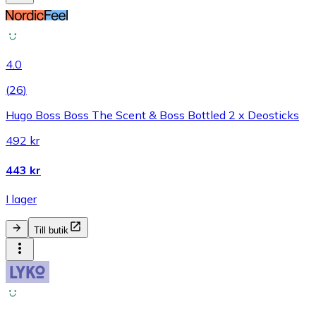
4.0
(
26
)
Hugo Boss Boss The Scent & Boss Bottled 2 x Deosticks
492 kr
443 kr
I lager
Till butik