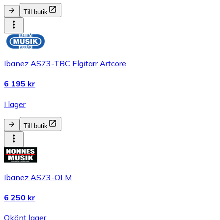
Till butik
Ibanez AS73-TBC Elgitarr Artcore
6 195 kr
I lager
Till butik
Ibanez AS73-OLM
6 250 kr
Okänt lager