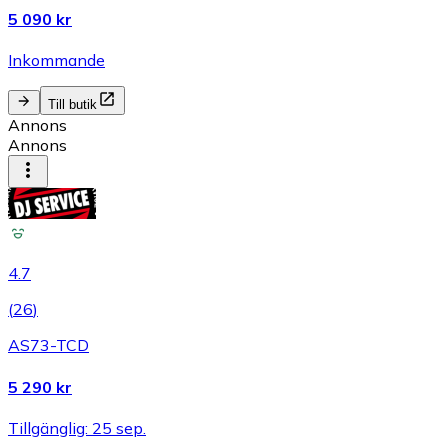
5 090 kr
Inkommande
Till butik
Annons
Annons
4.7
(
26
)
AS73-TCD
5 290 kr
Tillgänglig: 25 sep.