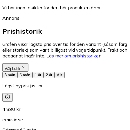
Vi har inga insikter för den här produkten ännu.
Annons
Prishistorik
Grafen visar lägsta pris över tid för den variant (såsom färg
eller storlek) som varit billigast vid varje tidpunkt. Frakt och
begagnat ingår inte.
Läs mer om prishistoriken.
Välj butik
3 mån
6 mån
1 år
2 år
Allt
Lägst nypris just nu
4 890 kr
emusic.se
Pristrend
3
mån