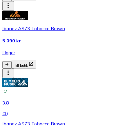
Ibanez AS73 Tobacco Brown
5 090 kr
I lager
Till butik
3.8
(
1
)
Ibanez AS73 Tobacco Brown