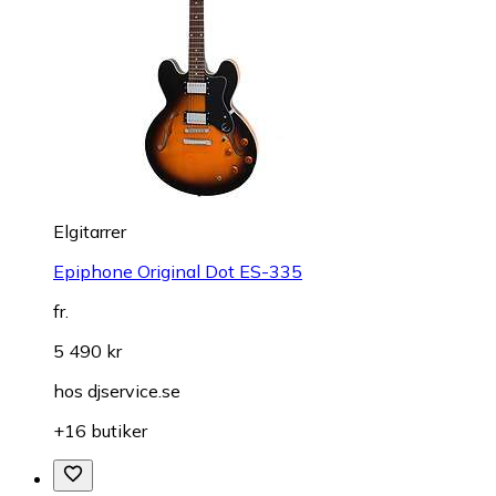
Elgitarrer
Epiphone Original Dot ES-335
fr.
5 490 kr
hos
djservice.se
+16 butiker