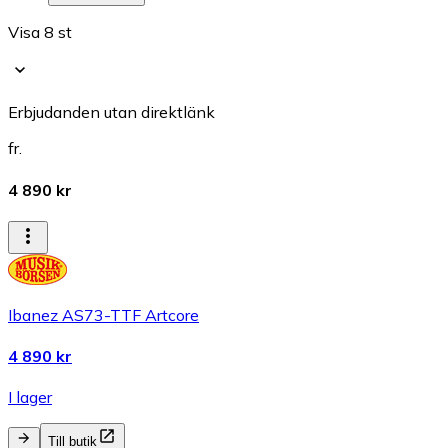
Visa 8 st
Erbjudanden utan direktlänk
fr.
4 890 kr
Ibanez AS73-TTF Artcore
4 890 kr
I lager
Till butik