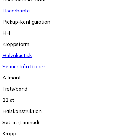
Högerhänta
Pickup-konfiguration
HH
Kroppsform
Halvakustisk
Se mer från Ibanez
Allmänt
Frets/band
22 st
Halskonstruktion
Set-in (Limmad)
Kropp