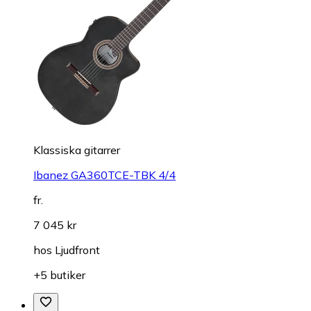
Klas­sis­ka gi­tar­rer
Ibanez GA360TCE-TBK 4/4
fr.
7 045 kr
hos
Ljudfront
+5 butiker