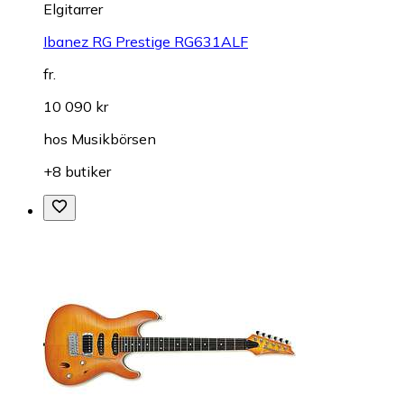
Elgitarrer
Ibanez RG Prestige RG631ALF
fr.
10 090 kr
hos
Musikbörsen
+8 butiker