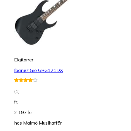
Elgitarrer
Ibanez Gio GRG121DX
(
1
)
fr.
2 197 kr
hos
Malmö Musikaffär