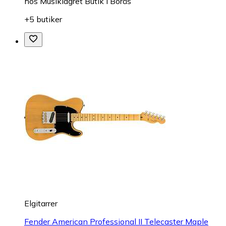
hos
Musiklagret Butik i Borås
+5 butiker
Elgitarrer
Fender American Professional II Telecaster Maple