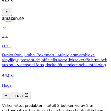
423 kr
4.4
(
183
)
Funko Pop! Jumbo: Pokémon - Vulpix, samlarobjekt,
vinylfigur, presentidé, officiella varor, leksaker för barn och
vuxna – videospel fans, docka för samlare och utställning
442 kr
I lager
Till butik
Vi har hittat produkten i totalt 3 butiker, varav 2 är
partnerbutiker hos Prisjakt och har direktlänk till butiken.