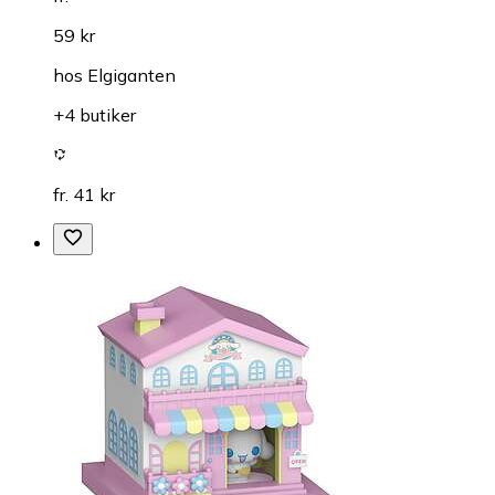
59 kr
hos
Elgiganten
+4 butiker
fr. 41 kr