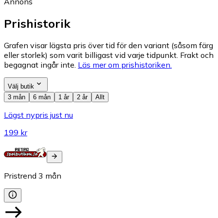
Annons
Prishistorik
Grafen visar lägsta pris över tid för den variant (såsom färg
eller storlek) som varit billigast vid varje tidpunkt. Frakt och
begagnat ingår inte.
Läs mer om prishistoriken.
Välj butik
3 mån
6 mån
1 år
2 år
Allt
Lägst nypris just nu
199 kr
Pristrend
3
mån