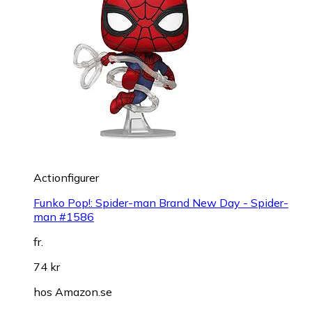
Actionfigurer
Funko Pop!: Spider-man Brand New Day - Spider-
man #1586
fr.
74 kr
hos
Amazon.se