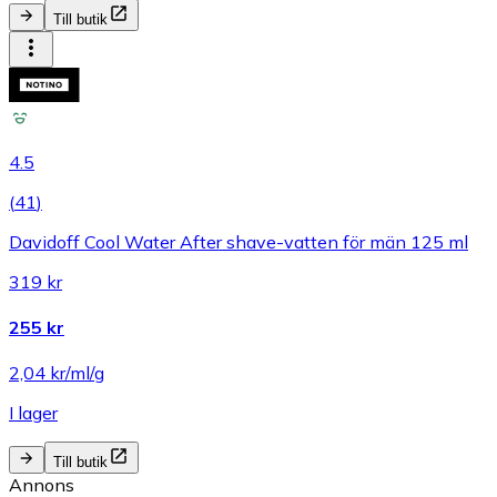
Till butik
4.5
(
41
)
Davidoff Cool Water After shave-vatten för män 125 ml
319 kr
255 kr
2,04 kr/ml/g
I lager
Till butik
Annons