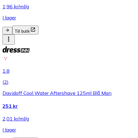
1,96 kr/ml/g
I lager
Till butik
1.8
(
2
)
Davidoff Cool Water Aftershave 125ml Blå Man
251 kr
2,01 kr/ml/g
I lager