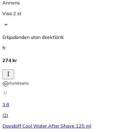
Annons
Visa 2 st
Erbjudanden utan direktlänk
fr.
274 kr
3.8
(
2
)
Davidoff Cool Water After Shave 125 ml