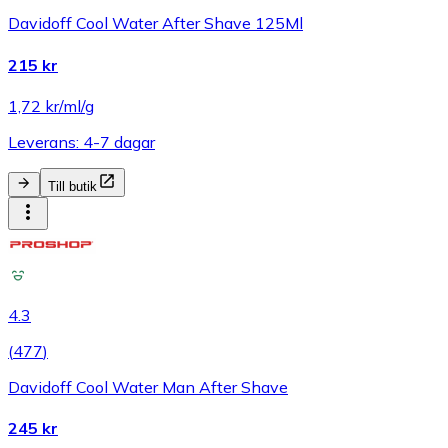
Davidoff Cool Water After Shave 125Ml
215 kr
1,72 kr/ml/g
Leverans: 4-7 dagar
Till butik
4.3
(
477
)
Davidoff Cool Water Man After Shave
245 kr