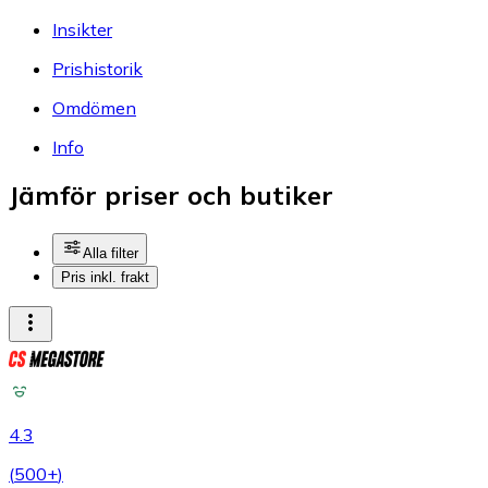
Insikter
Prishistorik
Omdömen
Info
Jämför priser och butiker
Alla filter
Pris inkl. frakt
4.3
(
500+
)