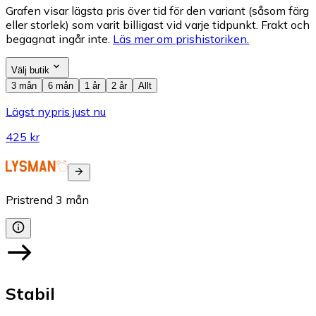
Grafen visar lägsta pris över tid för den variant (såsom färg
eller storlek) som varit billigast vid varje tidpunkt. Frakt och
begagnat ingår inte.
Läs mer om prishistoriken.
Välj butik
3 mån
6 mån
1 år
2 år
Allt
Lägst nypris just nu
425 kr
Pristrend
3
mån
Stabil