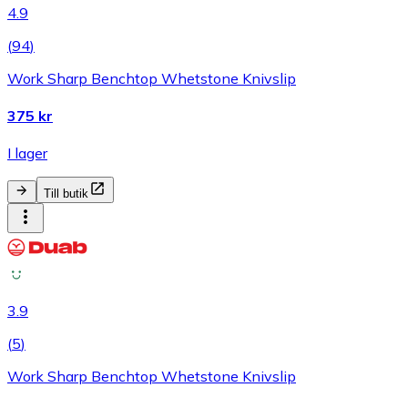
4.9
(
94
)
Work Sharp Benchtop Whetstone Knivslip
375 kr
I lager
Till butik
3.9
(
5
)
Work Sharp Benchtop Whetstone Knivslip