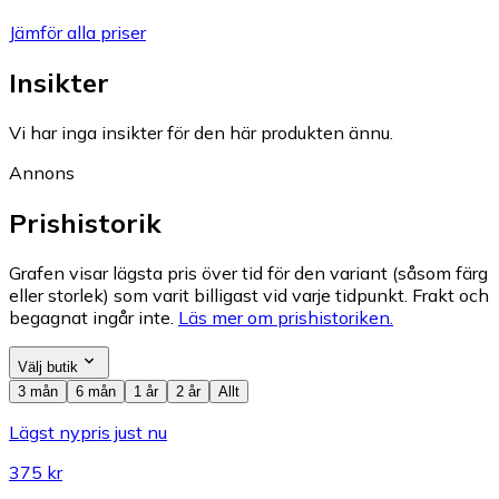
Jämför alla priser
Insikter
Vi har inga insikter för den här produkten ännu.
Annons
Prishistorik
Grafen visar lägsta pris över tid för den variant (såsom färg
eller storlek) som varit billigast vid varje tidpunkt. Frakt och
begagnat ingår inte.
Läs mer om prishistoriken.
Välj butik
3 mån
6 mån
1 år
2 år
Allt
Lägst nypris just nu
375 kr