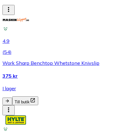
4.9
(
54
)
Work Sharp Benchtop Whetstone Knivslip
375 kr
I lager
Till butik