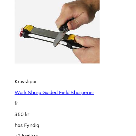
Knivslipar
Work Sharp Guided Field Sharpener
fr.
350 kr
hos
Fyndiq
+3 butiker