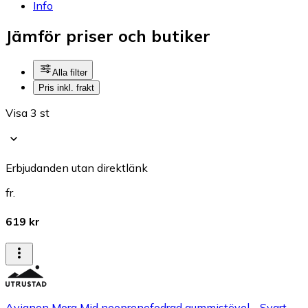
Info
Jämför priser och butiker
Alla filter
Pris inkl. frakt
Visa 3 st
Erbjudanden utan direktlänk
fr.
619 kr
Avignon Mora Mid neoprenefodrad gummistövel - Svart