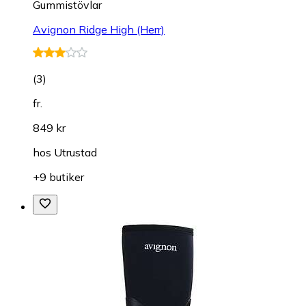
Gummistövlar
Avignon Ridge High (Herr)
(
3
)
fr.
849 kr
hos
Utrustad
+9 butiker