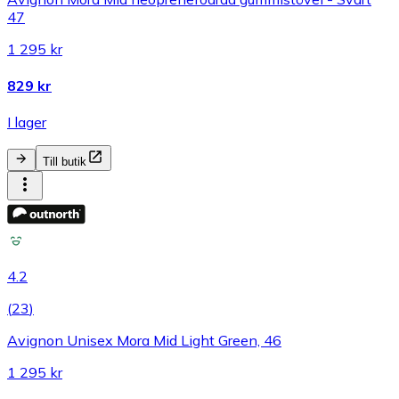
47
1 295 kr
829 kr
I lager
Till butik
4.2
(
23
)
Avignon Unisex Mora Mid Light Green, 46
1 295 kr