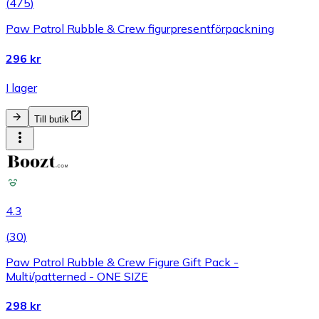
(
475
)
Paw Patrol Rubble & Crew figurpresentförpackning
296 kr
I lager
Till butik
4.3
(
30
)
Paw Patrol Rubble & Crew Figure Gift Pack -
Multi/patterned - ONE SIZE
298 kr