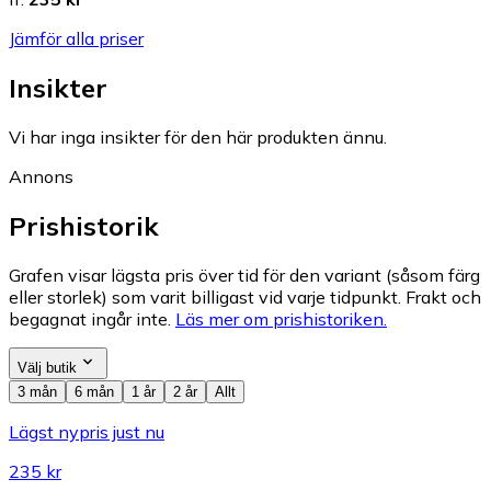
Jämför alla priser
Insikter
Vi har inga insikter för den här produkten ännu.
Annons
Prishistorik
Grafen visar lägsta pris över tid för den variant (såsom färg
eller storlek) som varit billigast vid varje tidpunkt. Frakt och
begagnat ingår inte.
Läs mer om prishistoriken.
Välj butik
3 mån
6 mån
1 år
2 år
Allt
Lägst nypris just nu
235 kr