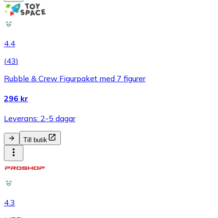
4.4
(
43
)
Rubble & Crew Figurpaket med 7 figurer
296 kr
Leverans: 2-5 dagar
Till butik
4.3