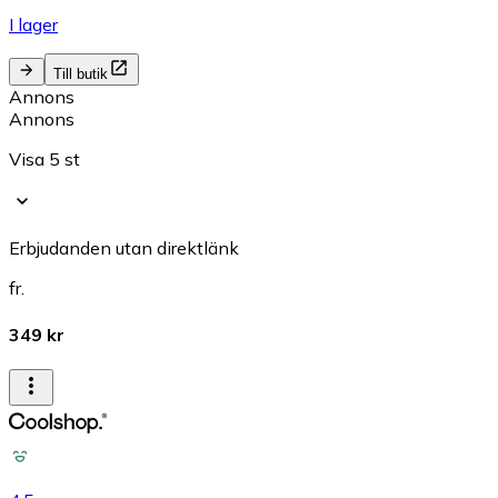
I lager
Till butik
Annons
Annons
Visa 5 st
Erbjudanden utan direktlänk
fr.
349 kr