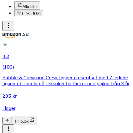
Alla filter
Pris inkl. frakt
4.3
(
183
)
Rubble & Crew and Crew, figurer presentset med 7 ledade
figurer att samla på, leksaker för flickor och pojkar från 3 år
235 kr
I lager
Till butik