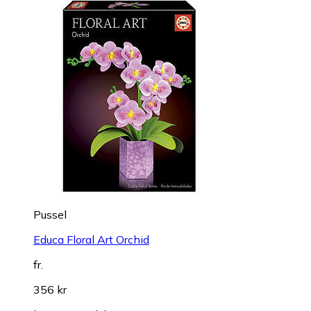
Pussel
Larsen Vägmärken 48 Bitar
fr.
85 kr
hos
Pusselbutiken.se
+1 butik