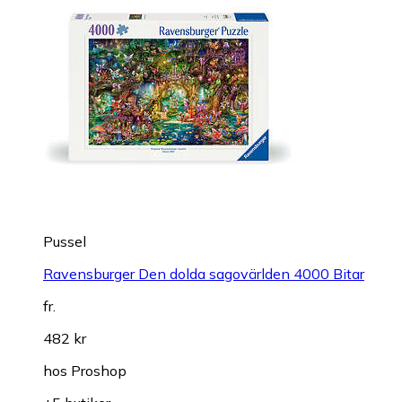
Larsen Flaggor 80 Bitar
fr.
79 kr
hos
PedagogikProffsen
+3 butiker