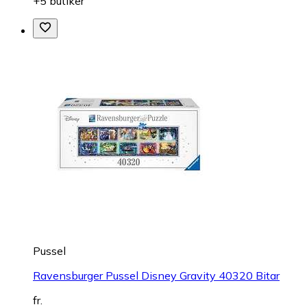
Pussel
Ravensburger Den dolda sagovärlden 4000 Bitar
fr.
482 kr
hos
Proshop
+5 butiker