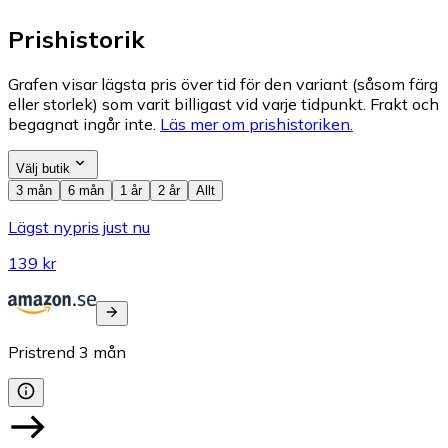
Prishistorik
Grafen visar lägsta pris över tid för den variant (såsom färg
eller storlek) som varit billigast vid varje tidpunkt. Frakt och
begagnat ingår inte.
Läs mer om prishistoriken.
Välj butik
3 mån
6 mån
1 år
2 år
Allt
Lägst nypris just nu
139 kr
Pristrend
3
mån