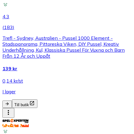
4.3
(
183
)
Trefl - Sydney, Australien - Pussel 1000 Element -
Stadspanorama, Pittoreska Viken, DIY Pussel, Kreativ
Underhållning, Kul, Klassiska Pussel För Vuxna och Barn
Från 12 År och Uppåt
139 kr
0,14 kr/st
I lager
Till butik