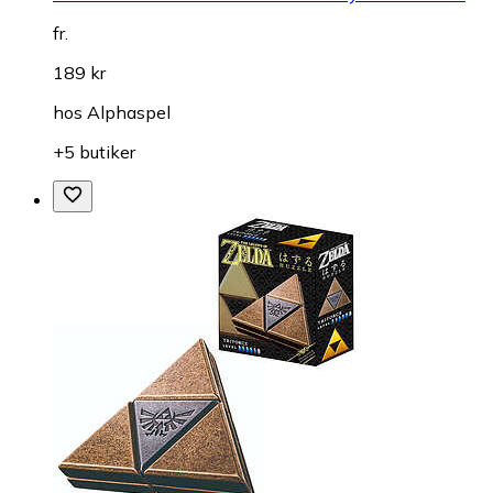
Pussel
Good Loot Warcraft 30th Anniversary 1000 Pieces
fr.
189 kr
hos
Alphaspel
+5 butiker