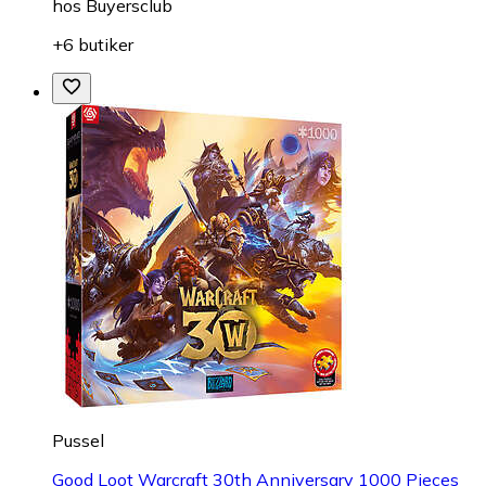
Pussel
Educa Floral Art Orchid
fr.
356 kr
hos
Buyersclub
+6 butiker