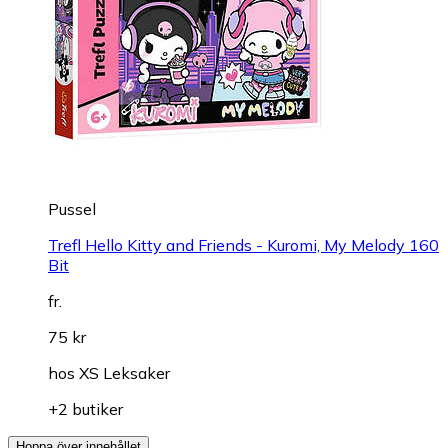
Pussel
Trefl Hello Kitty and Friends - Kuromi, My Melody 160
Bit
fr.
75 kr
hos
XS Leksaker
+2 butiker
Hoppa över innehållet