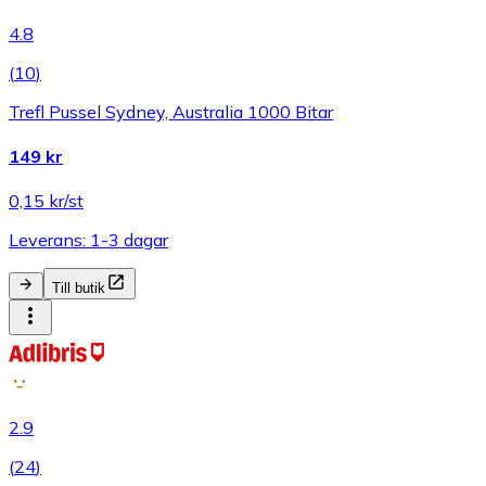
4.8
(
10
)
Trefl Pussel Sydney, Australia 1000 Bitar
149 kr
0,15 kr/st
Leverans: 1-3 dagar
Till butik
2.9
(
24
)