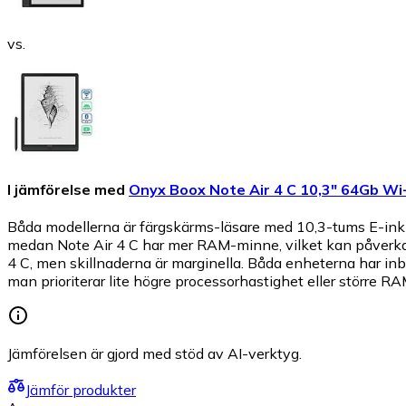
vs.
I jämförelse med
Onyx Boox Note Air 4 C 10,3" 64Gb Wi-
Båda modellerna är färgskärms-läsare med 10,3-tums E-ink-d
medan Note Air 4 C har mer RAM-minne, vilket kan påverka p
4 C, men skillnaderna är marginella. Båda enheterna har i
man prioriterar lite högre processorhastighet eller större R
Jämförelsen är gjord med stöd av AI-verktyg.
Jämför produkter