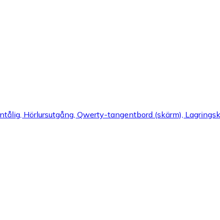
entålig, Hörlursutgång, Qwerty-tangentbord (skärm), Lagrings