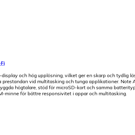
Fi
isplay och hög upplösning, vilket ger en skarp och tydlig l
restandan vid multitasking och tunga applikationer. Note Ai
nbyggda högtalare, stöd för microSD-kort och samma batteri
AM-minne för bättre responsivitet i appar och multitasking.