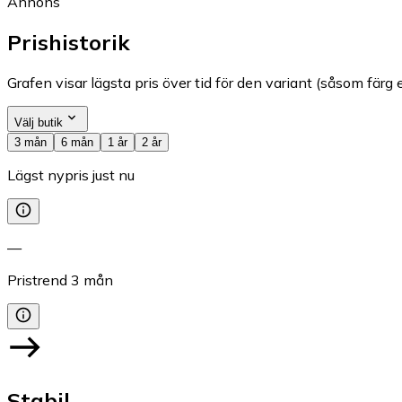
Annons
Prishistorik
Grafen visar lägsta pris över tid för den variant (såsom färg e
Välj butik
3 mån
6 mån
1 år
2 år
Lägst nypris just nu
—
Pristrend
3
mån
Stabil