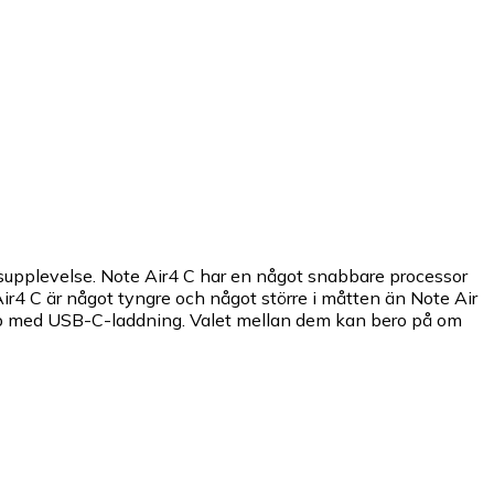
äsupplevelse. Note Air4 C har en något snabbare processor
r4 C är något tyngre och något större i måtten än Note Air
typ med USB-C-laddning. Valet mellan dem kan bero på om