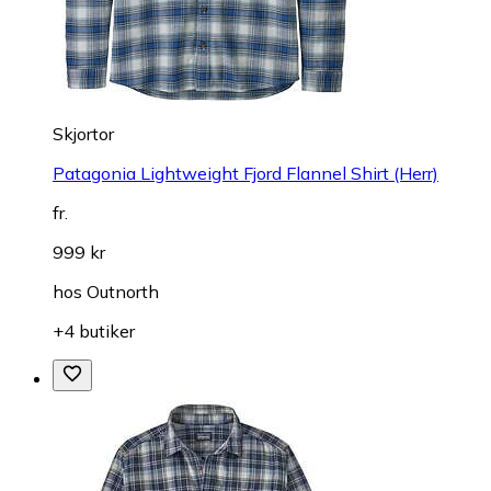
Skjortor
Patagonia Lightweight Fjord Flannel Shirt (Herr)
fr.
999 kr
hos
Outnorth
+4 butiker