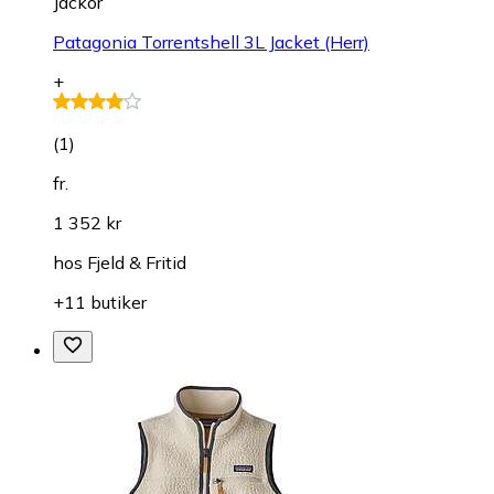
Jackor
Patagonia Torrentshell 3L Jacket (Herr)
+
(
1
)
fr.
1 352 kr
hos
Fjeld & Fritid
+11 butiker