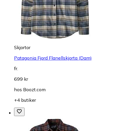
Skjortor
Patagonia Fjord Flanellskjorta (Dam)
fr.
699 kr
hos
Boozt.com
+4 butiker