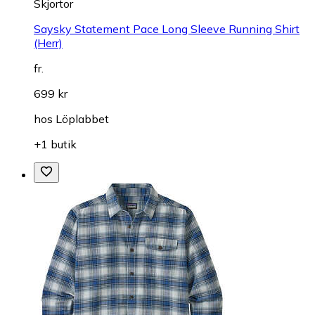
Skjortor
Saysky Statement Pace Long Sleeve Running Shirt
(Herr)
fr.
699 kr
hos
Löplabbet
+1 butik