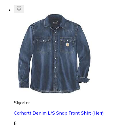
Skjortor
Carhartt Denim L/S Snap Front Shirt (Herr)
fr.