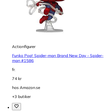
Actionfigurer
Funko Pop!: Spider-man Brand New Day - Spider-
man #1586
fr.
74 kr
hos
Amazon.se
+3 butiker