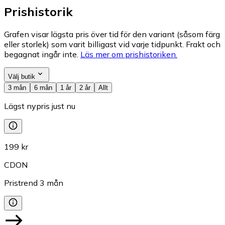
Prishistorik
Grafen visar lägsta pris över tid för den variant (såsom färg
eller storlek) som varit billigast vid varje tidpunkt. Frakt och
begagnat ingår inte.
Läs mer om prishistoriken.
Välj butik
3 mån
6 mån
1 år
2 år
Allt
Lägst nypris just nu
199 kr
CDON
Pristrend
3
mån