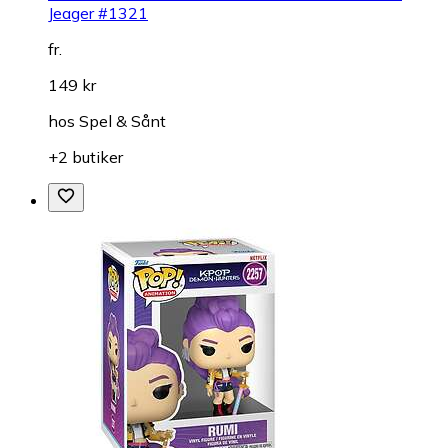
Jeager #1321
fr.
149 kr
hos
Spel & Sånt
+2 butiker