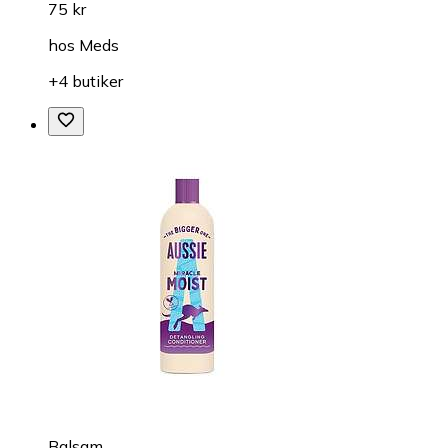
75 kr
hos
Meds
+4 butiker
Balsam