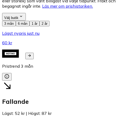
eller storlek) som varit billigast vid varje tidpunkt. Frakt och
begagnat ingår inte.
Läs mer om prishistoriken.
Välj butik
3 mån
6 mån
1 år
2 år
Lägst nypris just nu
60 kr
Pristrend
3
mån
Fallande
Lägst
:
52 kr
|
Högst
:
87 kr