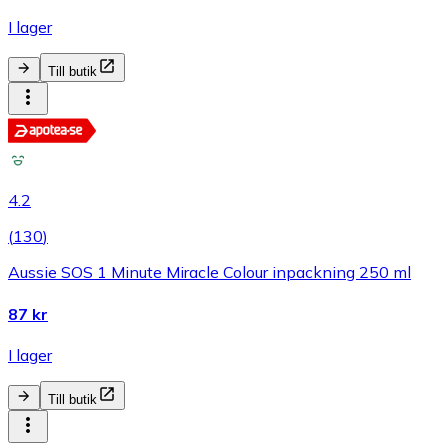
I lager
Till butik
4.2
(
130
)
Aussie SOS 1 Minute Miracle Colour inpackning 250 ml
87 kr
I lager
Till butik