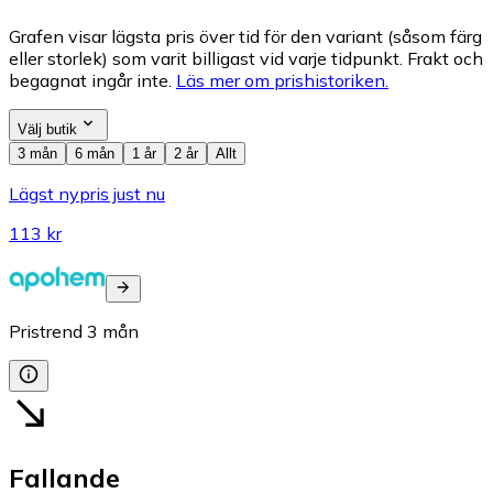
Grafen visar lägsta pris över tid för den variant (såsom färg
eller storlek) som varit billigast vid varje tidpunkt. Frakt och
begagnat ingår inte.
Läs mer om prishistoriken.
Välj butik
3 mån
6 mån
1 år
2 år
Allt
Lägst nypris just nu
113 kr
Pristrend
3
mån
Fallande