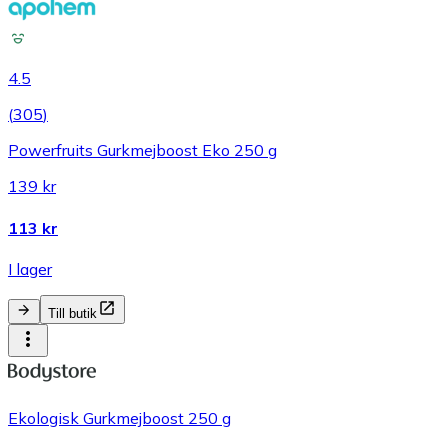
4.5
(
305
)
Powerfruits Gurkmejboost Eko 250 g
139 kr
113 kr
I lager
Till butik
Ekologisk Gurkmejboost 250 g