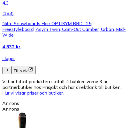
4.3
(
183
)
Nitro Snowboards Herr OPTISYM BRD ´25,
Freestyleboard, Asym Twin, Cam-Out Camber, Urban, Mid-
Wide
4 832 kr
I lager
Till butik
Vi har hittat produkten i totalt 4 butiker, varav 3 är
partnerbutiker hos Prisjakt och har direktlänk till butiken.
Hur vi visar priser och butiker.
Annons
Annons