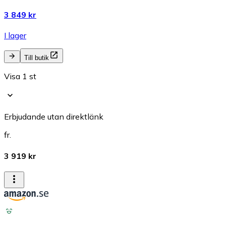
3 849 kr
I lager
Till butik
Visa 1 st
Erbjudande utan direktlänk
fr.
3 919 kr