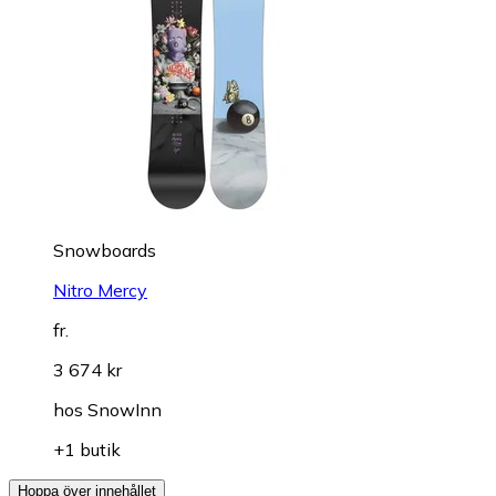
Snowboards
Nitro Mercy
fr.
3 674 kr
hos
SnowInn
+1 butik
Hoppa över innehållet