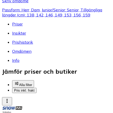
Skriv omdöme
Passform: Herr, Dam, Junior/Senior: Senior, Tillgängliga
längder (cm): 138, 142, 146, 149, 153, 156, 159
Priser
Insikter
Prishistorik
Omdömen
Info
Jämför priser och butiker
Alla filter
Pris inkl. frakt