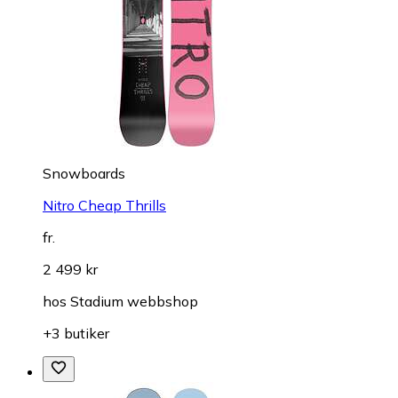
Snowboards
Nitro Cheap Thrills
fr.
2 499 kr
hos
Stadium webbshop
+3 butiker