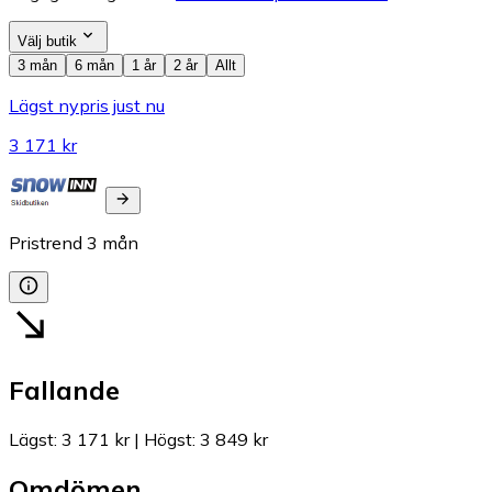
Välj butik
3 mån
6 mån
1 år
2 år
Allt
Lägst nypris just nu
3 171 kr
Pristrend
3
mån
Fallande
Lägst
:
3 171 kr
|
Högst
:
3 849 kr
Omdömen