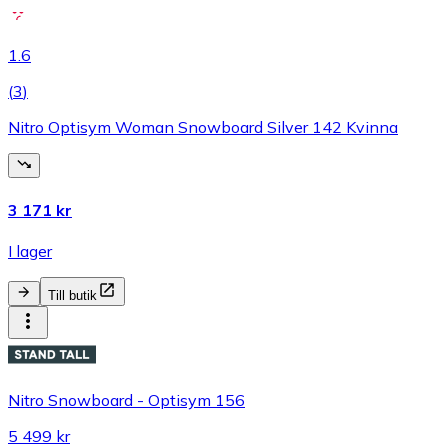
1.6
(
3
)
Nitro Optisym Woman Snowboard Silver 142 Kvinna
3 171 kr
I lager
Till butik
Nitro Snowboard - Optisym 156
5 499 kr