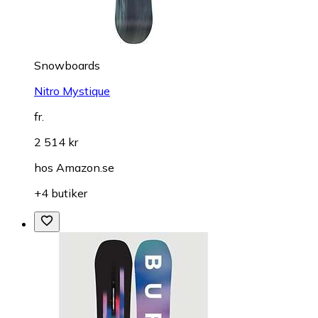
Snowboards
Nitro Mystique
fr.
2 514 kr
hos
Amazon.se
+4 butiker