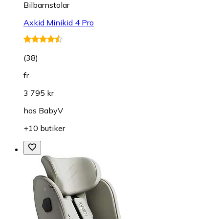
Bilbarnstolar
Axkid Minikid 4 Pro
(
38
)
fr.
3 795 kr
hos
BabyV
+10 butiker