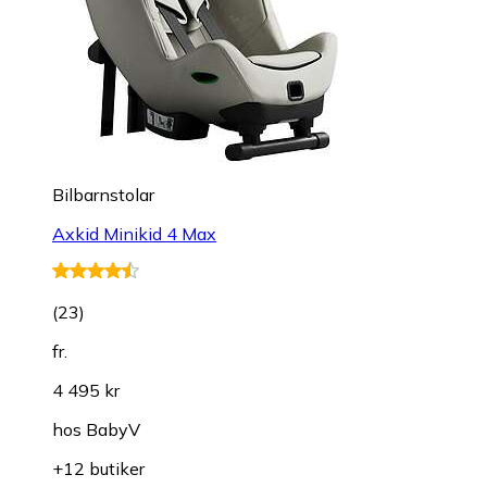
Bilbarnstolar
Axkid Minikid 4 Max
(
23
)
fr.
4 495 kr
hos
BabyV
+12 butiker