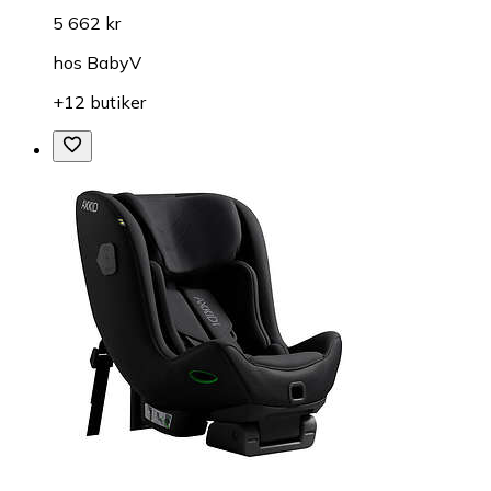
5 662 kr
hos
BabyV
+12 butiker