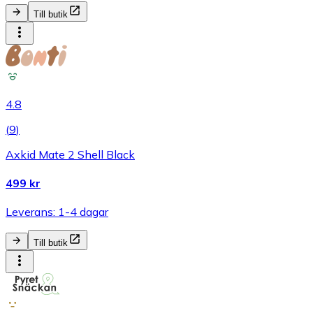
Till butik
4.8
(
9
)
Axkid Mate 2 Shell Black
499 kr
Leverans: 1-4 dagar
Till butik