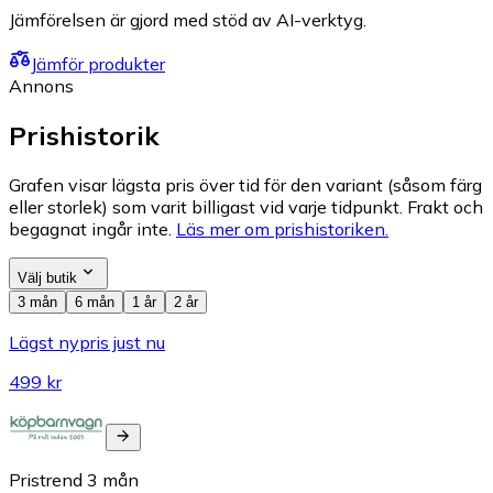
Jämförelsen är gjord med stöd av AI-verktyg.
Jämför produkter
Annons
Prishistorik
Grafen visar lägsta pris över tid för den variant (såsom färg
eller storlek) som varit billigast vid varje tidpunkt. Frakt och
begagnat ingår inte.
Läs mer om prishistoriken.
Välj butik
3 mån
6 mån
1 år
2 år
Lägst nypris just nu
499 kr
Pristrend
3
mån