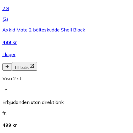
2.8
(
2
)
Axkid Mate 2 bälteskudde Shell Black
499 kr
I lager
Till butik
Visa 2 st
Erbjudanden utan direktlänk
fr.
499 kr