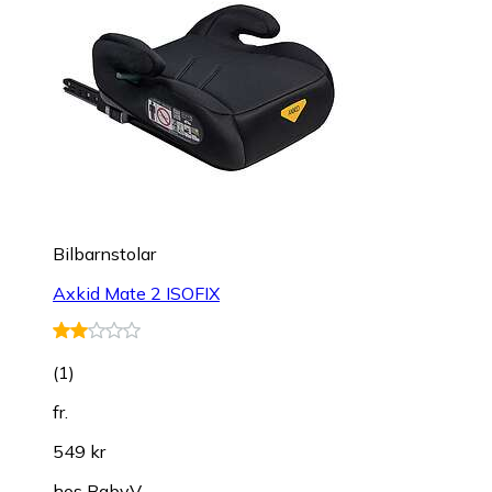
Bilbarnstolar
Axkid Mate 2 ISOFIX
(
1
)
fr.
549 kr
hos
BabyV