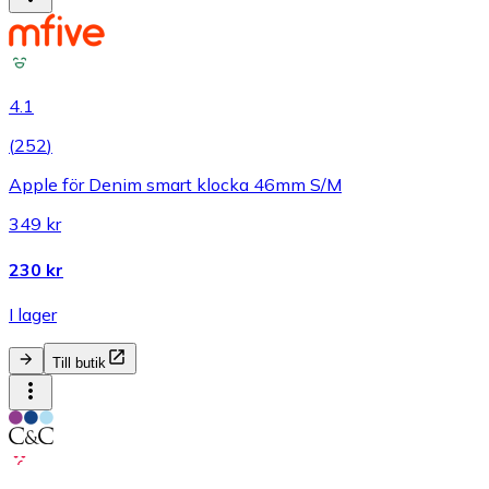
4.1
(
252
)
Apple för Denim smart klocka 46mm S/M
349 kr
230 kr
I lager
Till butik