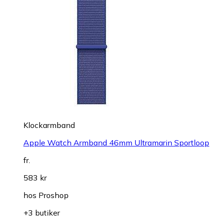
Klockarmband
Apple Watch Armband 46mm Ultramarin Sportloop
fr.
583 kr
hos
Proshop
+3 butiker