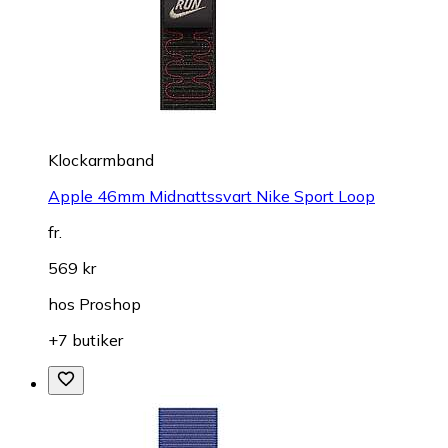
Klockarmband
Apple 46mm Midnattssvart Nike Sport Loop
fr.
569 kr
hos
Proshop
+7 butiker