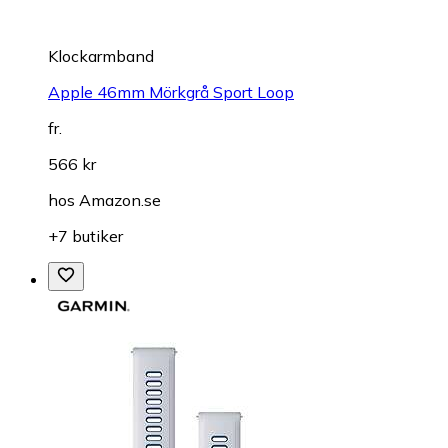
Klockarmband
Apple 46mm Mörkgrå Sport Loop
fr.
566 kr
hos
Amazon.se
+7 butiker