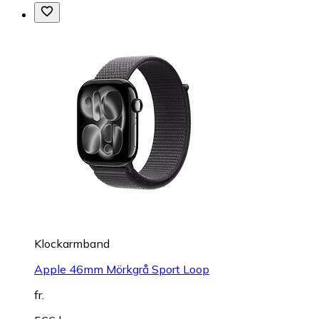
Klockarmband
Apple 46mm Mörkgrå Sport Loop
fr.