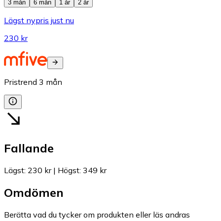
3 mån
6 mån
1 år
2 år
Lägst nypris just nu
230 kr
Pristrend
3
mån
Fallande
Lägst
:
230 kr
|
Högst
:
349 kr
Omdömen
Berätta vad du tycker om produkten eller läs andras