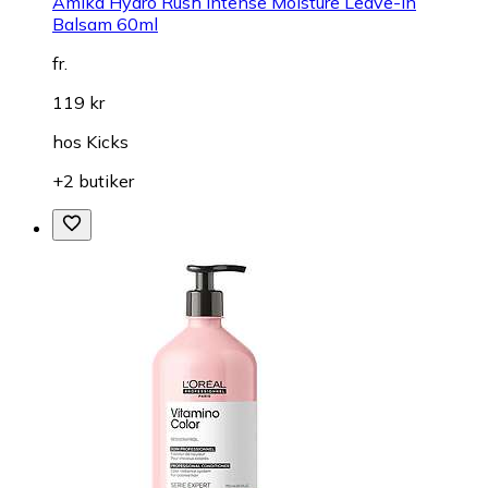
Amika Hydro Rush Intense Moisture Leave-In
Balsam 60ml
fr.
119 kr
hos
Kicks
+2 butiker