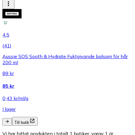
4.5
(
41
)
Aussie SOS Sooth & Hydrate Fuktgivande balsam för hår
200 ml
89 kr
85 kr
0,43 kr/ml/g
I lager
Till butik
Vi har hittat produkten i totalt 1 butiker, varav 1 är