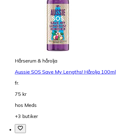
Hårserum & hårolja
Aussie SOS Save My Lengths! Hårolja 100ml
fr.
75 kr
hos
Meds
+3 butiker