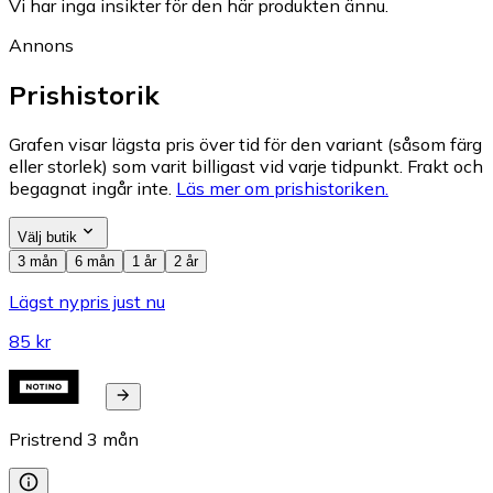
Vi har inga insikter för den här produkten ännu.
Annons
Prishistorik
Grafen visar lägsta pris över tid för den variant (såsom färg
eller storlek) som varit billigast vid varje tidpunkt. Frakt och
begagnat ingår inte.
Läs mer om prishistoriken.
Välj butik
3 mån
6 mån
1 år
2 år
Lägst nypris just nu
85 kr
Pristrend
3
mån