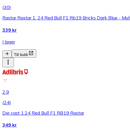
(
30
)
Rastar Rastar 1: 24 Red Bull F1 Rb19 Bricks Dark Blue - Mu
339 kr
I lager
Till butik
2.9
(
24
)
Die cast 1:24 Red Bull F1 RB19 Rastar
349 kr