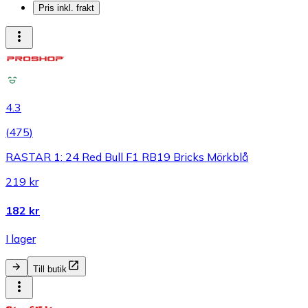
Pris inkl. frakt
4.3
(
475
)
RASTAR 1: 24 Red Bull F1 RB19 Bricks Mörkblå
219 kr
182 kr
I lager
Till butik