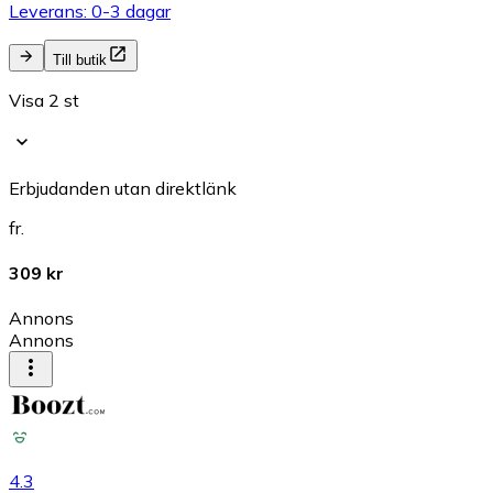
Leverans: 0-3 dagar
Till butik
Visa 2 st
Erbjudanden utan direktlänk
fr.
309 kr
Annons
Annons
4.3