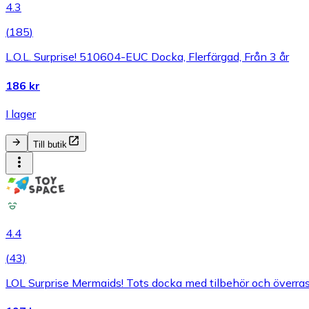
4.3
(
185
)
L.O.L. Surprise! 510604-EUC Docka, Flerfärgad, Från 3 år
186 kr
I lager
Till butik
4.4
(
43
)
LOL Surprise Mermaids! Tots docka med tilbehör och överra