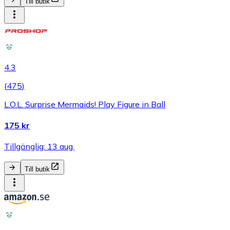
Till butik
4.3
(
475
)
L.O.L. Surprise Mermaids! Play Figure in Ball
175 kr
Tillgänglig: 13 aug.
Till butik