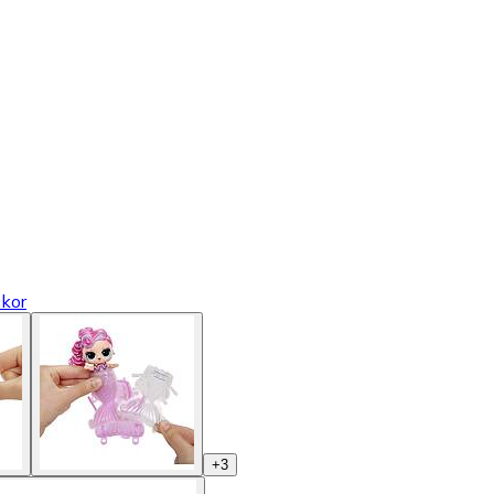
kor
+
3