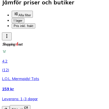
Jämför priser och butiker
Alla filter
I lager
Pris inkl. frakt
4.2
(
12
)
L.O.L. Mermaids! Tots
159 kr
Leverans: 1-3 dagar