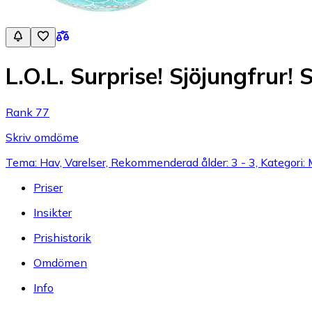
L.O.L. Surprise! Sjöjungfrur!
Rank 77
Skriv omdöme
Tema: Hav, Varelser, Rekommenderad ålder: 3 - 3, Kategori
Priser
Insikter
Prishistorik
Omdömen
Info