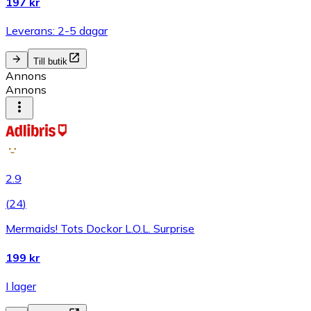
197 kr
Leverans: 2-5 dagar
Till butik
Annons
Annons
2.9
(
24
)
Mermaids! Tots Dockor L.O.L. Surprise
199 kr
I lager