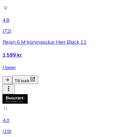
4.8
(
72
)
Reign 6 M träningsskor Herr Black 11
1 599 kr
I lager
Till butik
4.0
(
19
)