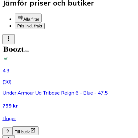
Jämför priser och butiker
Alla filter
Pris inkl. frakt
4.3
(
30
)
Under Armour Ua Tribase Reign 6 - Blue - 47.5
799 kr
I lager
Till butik