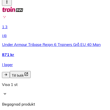
1.3
(
4
)
Under Armour Tribase Reign 6 Trainers Grå EU 40 Man
871 kr
I lager
Till butik
Visa 1 st
Begagnad produkt