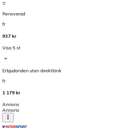
Renoverad
fr.
937 kr
Visa 5 st
Erbjudanden utan direktlänk
fr.
1 179 kr
Annons
Annons