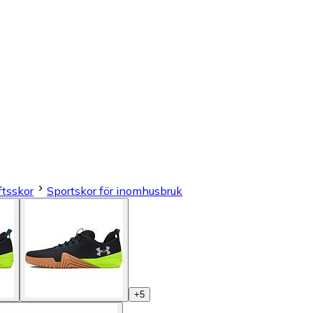
ftsskor
Sportskor för inomhusbruk
+
5