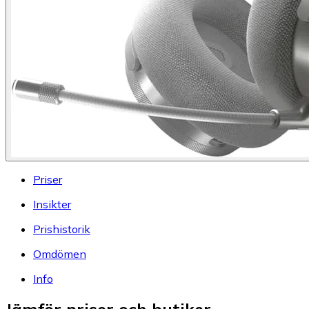
Priser
Insikter
Prishistorik
Omdömen
Info