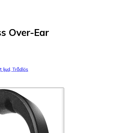
ss Over-Ear
 ljud, Trådlös