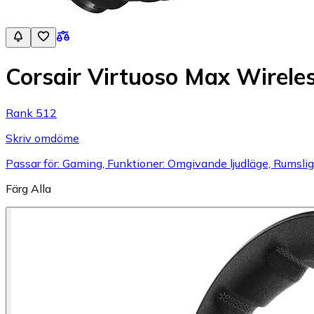
Corsair Virtuoso Max Wirele
Rank 512
Skriv omdöme
Passar för: Gaming, Funktioner: Omgivande ljudläge, Rumsligt
Färg
Alla