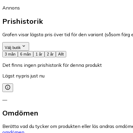
Annons
Prishistorik
Grafen visar lägsta pris över tid för den variant (såsom färg e
Välj butik
3 mån
6 mån
1 år
2 år
Allt
Det finns ingen prishistorik för denna produkt
Lägst nypris just nu
—
Omdömen
Berätta vad du tycker om produkten eller läs andras omdöme
omdömen.