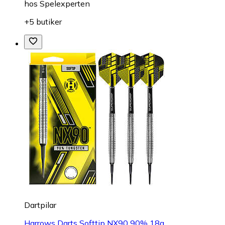
hos
Spelexperten
+5 butiker
Dartpilar
Harrows Darts Softtip NX90 90% 18g