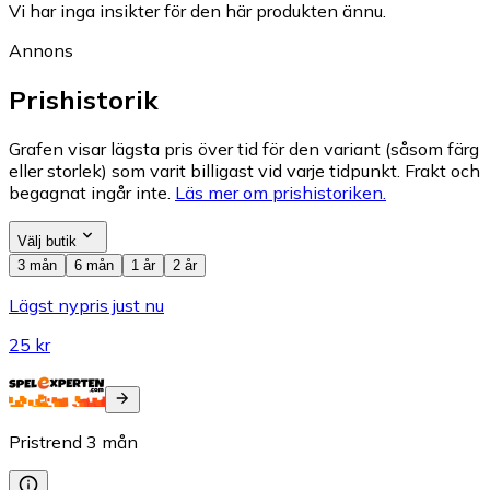
Vi har inga insikter för den här produkten ännu.
Annons
Prishistorik
Grafen visar lägsta pris över tid för den variant (såsom färg
eller storlek) som varit billigast vid varje tidpunkt. Frakt och
begagnat ingår inte.
Läs mer om prishistoriken.
Välj butik
3 mån
6 mån
1 år
2 år
Lägst nypris just nu
25 kr
Pristrend
3
mån