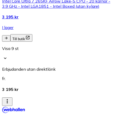
Intel Core Ultra 7 265KF Arrow Lake-S CPU - 20 kärnor -
3.9 GHz - Intel LGA1851 - Intel Boxed (utan kylare)
3 195 kr
I lager
Till butik
Visa 9 st
Erbjudanden utan direktlänk
fr.
3 195 kr