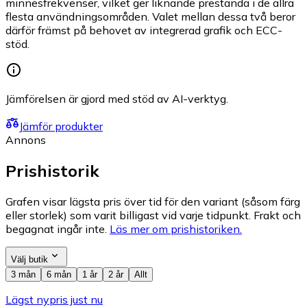
minnesfrekvenser, vilket ger liknande prestanda i de allra
flesta användningsområden. Valet mellan dessa två beror
därför främst på behovet av integrerad grafik och ECC-
stöd.
Jämförelsen är gjord med stöd av AI-verktyg.
Jämför produkter
Annons
Prishistorik
Grafen visar lägsta pris över tid för den variant (såsom färg
eller storlek) som varit billigast vid varje tidpunkt. Frakt och
begagnat ingår inte.
Läs mer om prishistoriken.
Välj butik
3 mån
6 mån
1 år
2 år
Allt
Lägst nypris just nu