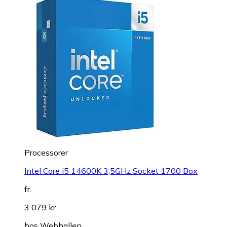
Processorer
Intel Core i5 14600K 3,5GHz Socket 1700 Box
fr.
3 079 kr
hos
Webhallen