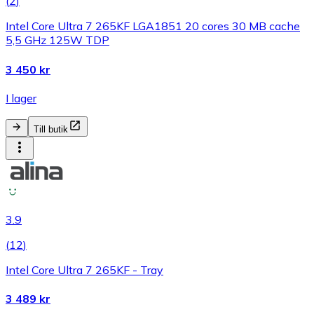
(
2
)
Intel Core Ultra 7 265KF LGA1851 20 cores 30 MB cache
5,5 GHz 125W TDP
3 450 kr
I lager
Till butik
3.9
(
12
)
Intel Core Ultra 7 265KF - Tray
3 489 kr