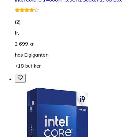
(
2
)
fr.
2 699 kr
hos
Elgiganten
+18 butiker