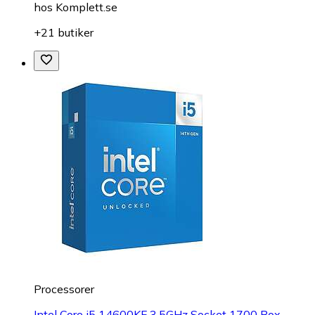
hos
Komplett.se
+21 butiker
Processorer
Intel Core i5 14600KF 3,5GHz Socket 1700 Box