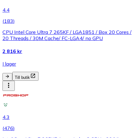
4.4
(
183
)
CPU Intel Core Ultra 7 265KF / LGA1851 / Box 20 Cores /
20 Threads / 30M Cache/ FC-LGA4/ no GPU
2 816 kr
I lager
Till butik
4.3
(
476
)