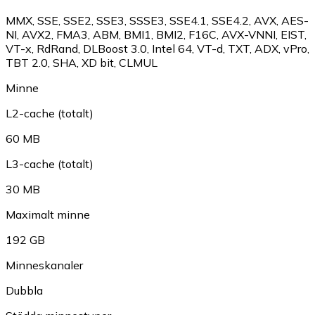
MMX
,
SSE
,
SSE2
,
SSE3
,
SSSE3
,
SSE4.1
,
SSE4.2
,
AVX
,
AES-
NI
,
AVX2
,
FMA3
,
ABM
,
BMI1
,
BMI2
,
F16C
,
AVX-VNNI
,
EIST
,
VT-x
,
RdRand
,
DLBoost 3.0
,
Intel 64
,
VT-d
,
TXT
,
ADX
,
vPro
,
TBT 2.0
,
SHA
,
XD bit
,
CLMUL
Minne
L2-cache (totalt)
60 MB
L3-cache (totalt)
30 MB
Maximalt minne
192 GB
Minneskanaler
Dubbla