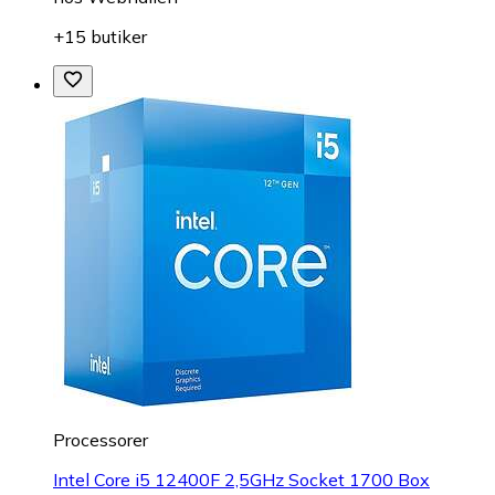
+15 butiker
Processorer
Intel Core i5 12400F 2,5GHz Socket 1700 Box