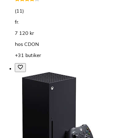
(
11
)
fr.
7 120 kr
hos
CDON
+31 butiker