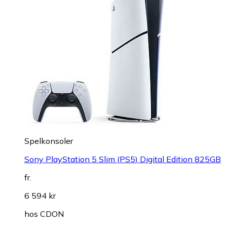
Spelkonsoler
Sony PlayStation 5 Slim (PS5) Digital Edition 825GB
fr.
6 594 kr
hos
CDON