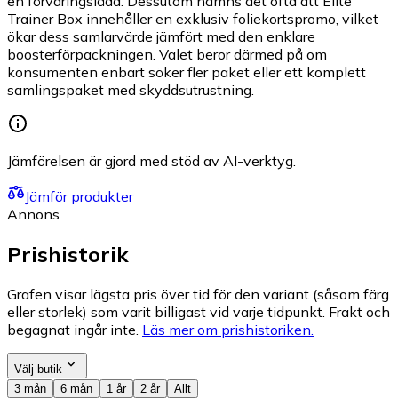
en förvaringslåda. Dessutom nämns det ofta att Elite
Trainer Box innehåller en exklusiv foliekortspromo, vilket
ökar dess samlarvärde jämfört med den enklare
boosterförpackningen. Valet beror därmed på om
konsumenten enbart söker fler paket eller ett komplett
samlingspaket med skyddsutrustning.
Jämförelsen är gjord med stöd av AI-verktyg.
Jämför produkter
Annons
Prishistorik
Grafen visar lägsta pris över tid för den variant (såsom färg
eller storlek) som varit billigast vid varje tidpunkt. Frakt och
begagnat ingår inte.
Läs mer om prishistoriken.
Välj butik
3 mån
6 mån
1 år
2 år
Allt