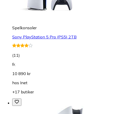
Spelkonsoler
Sony PlayStation 5 Pro (PS5) 2TB
(
11
)
fr.
10 890 kr
hos
Inet
+17 butiker