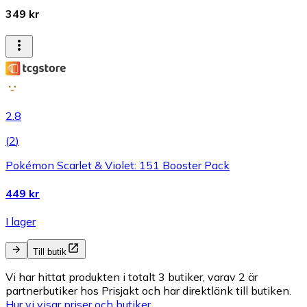
349 kr
2.8
(
2
)
Pokémon Scarlet & Violet: 151 Booster Pack
449 kr
I lager
Till butik
Vi har hittat produkten i totalt 3 butiker, varav 2 är
partnerbutiker hos Prisjakt och har direktlänk till butiken.
Hur vi visar priser och butiker.