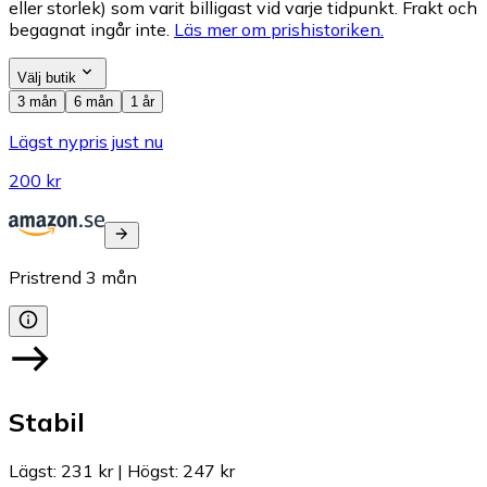
eller storlek) som varit billigast vid varje tidpunkt. Frakt och
begagnat ingår inte.
Läs mer om prishistoriken.
Välj butik
3 mån
6 mån
1 år
Lägst nypris just nu
200 kr
Pristrend
3
mån
Stabil
Lägst
:
231 kr
|
Högst
:
247 kr