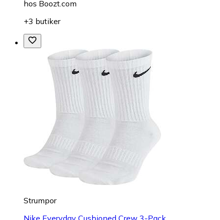
hos
Boozt.com
+3 butiker
Strumpor
Nike Everyday Cushioned Crew 3-Pack