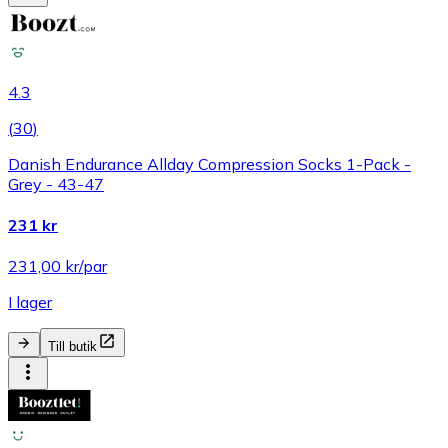
4.3
(
30
)
Danish Endurance Allday Compression Socks 1-Pack -
Grey - 43-47
231 kr
231,00 kr/par
I lager
Till butik