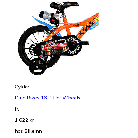
Cyklar
Dino Bikes 16´´ Hot Wheels
fr.
1 622 kr
hos
BikeInn