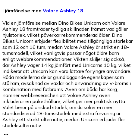
I jämförelse med
Volare Ashley 18
Vid en jämförelse mellan Dino Bikes Unicorn och Volare
Ashley 18 framträder tydliga skillnader, främst vad gäller
hjulstorlek, vilket påverkar rekommenderad ålder. Dino
Bikes Unicorn erbjuder flexibilitet med tillgängliga storlekar
som 12 och 16 tum, medan Volare Ashley är strikt en 18-
tumsmodell, vilket vanligtvis passar något äldre barn
enligt webbrekommendationer. Vikten skiljer sig också,
där Ashley väger 14 kg jämfört med Unicorns 10 kg, vilket
indikerar att Unicorn kan vara lättare för yngre användare.
Båda modellerna delar grundläggande egenskaper som
stålram, avsaknad av växlar och användning av V-broms i
kombination med fotbroms. Även om båda har korg,
nämner webbresearchen att Volare Ashley även
inkluderar en pakethållare, vilket ger mer praktisk nytta.
Valet beror på önskad storlek; om du söker en mer
standardiserad 18-tumsstorlek med extra förvaring är
Ashley ett starkt alternativ, medan Unicorn erbjuder fler
storleksalternativ.