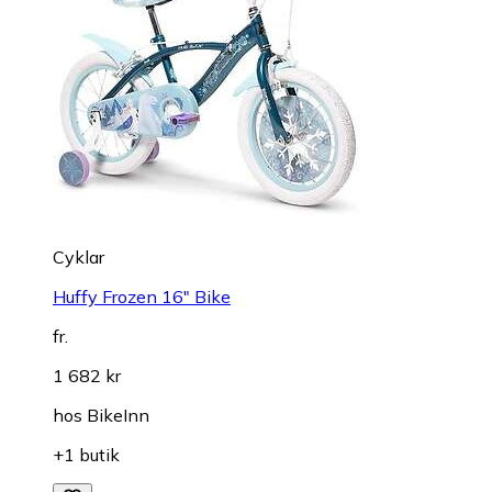
Cyklar
Huffy Frozen 16" Bike
fr.
1 682 kr
hos
BikeInn
+1 butik