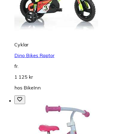
Cyklar
Dino Bikes Raptor
fr.
1 125 kr
hos
BikeInn