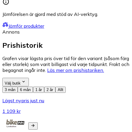
Jämförelsen är gjord med stöd av AI-verktyg.
Jämför produkter
Annons
Prishistorik
Grafen visar lägsta pris över tid för den variant (såsom färg
eller storlek) som varit billigast vid varje tidpunkt. Frakt och
begagnat ingår inte.
Läs mer om prishistoriken.
Välj butik
3 mån
6 mån
1 år
2 år
Allt
Lägst nypris just nu
1 109 kr