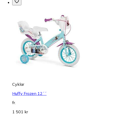
Cyklar
Huffy Frozen 12´´
fr.
1 501 kr