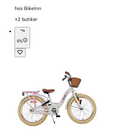
hos
BikeInn
+2 butiker
6%