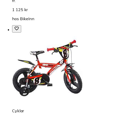
fr.
1 125 kr
hos
BikeInn
Cyklar