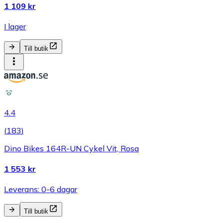
1 109 kr
I lager
Till butik
4.4
(
183
)
Dino Bikes 164R-UN Cykel Vit, Rosa
1 553 kr
Leverans: 0-6 dagar
Till butik