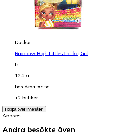
Dockor
Rainbow High Littles Docka, Gul
fr.
124 kr
hos
Amazon.se
+2 butiker
Hoppa över innehållet
Annons
Andra besökte även