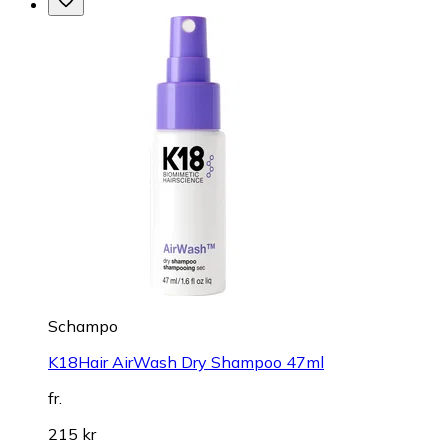
Schampo
K18Hair AirWash Dry Shampoo 47ml
fr.
215 kr