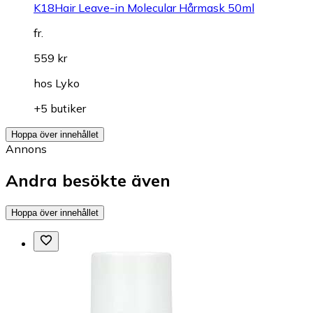
K18Hair Leave-in Molecular Hårmask 50ml
fr.
559 kr
hos
Lyko
+5 butiker
Hoppa över innehållet
Annons
Andra besökte även
Hoppa över innehållet