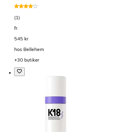
(
1
)
fr.
545 kr
hos
Bellehem
+30 butiker