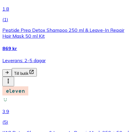
1.8
(
1
)
Peptide Prep Detox Shampoo 250 ml & Leave-In Repair
Hair Mask 50 ml Kit
869 kr
Leverans: 2-5 dagar
Till butik
3.9
(
5
)