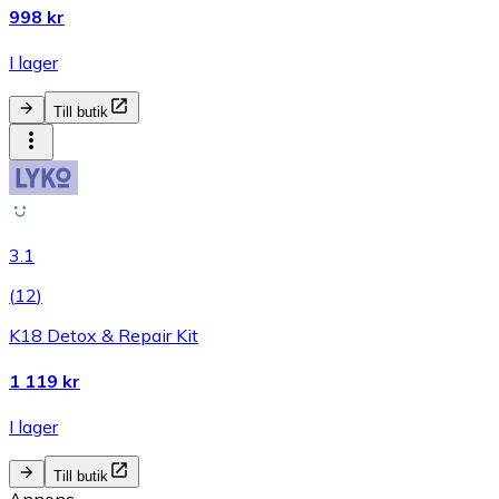
998 kr
I lager
Till butik
3.1
(
12
)
K18 Detox & Repair Kit
1 119 kr
I lager
Till butik