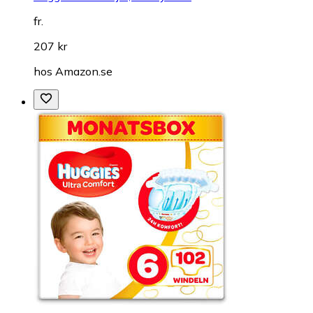
fr.
207 kr
hos
Amazon.se