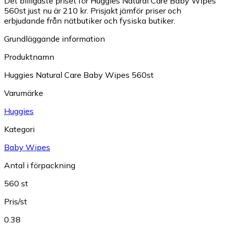
Det billigaste priset för Huggies Natural Care Baby Wipes
560st just nu är 210 kr.
Prisjakt jämför priser och
erbjudande från nätbutiker och fysiska butiker.
Grundläggande information
Produktnamn
Huggies Natural Care Baby Wipes 560st
Varumärke
Huggies
Kategori
Baby Wipes
Antal i förpackning
560 st
Pris/st
0.38