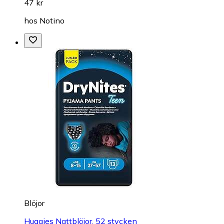
47 kr
hos
Notino
Blöjor
Huggies Nattblöjor, 52 stycken