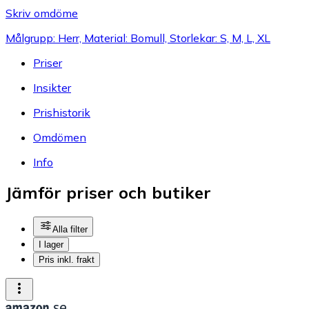
Skriv omdöme
Målgrupp: Herr, Material: Bomull, Storlekar: S, M, L, XL
Priser
Insikter
Prishistorik
Omdömen
Info
Jämför priser och butiker
Alla filter
I lager
Pris inkl. frakt