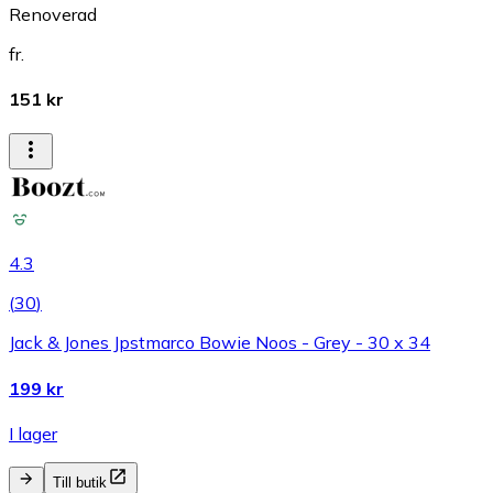
Renoverad
fr.
151 kr
4.3
(
30
)
Jack & Jones Jpstmarco Bowie Noos - Grey - 30 x 34
199 kr
I lager
Till butik