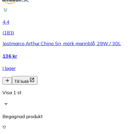
4.4
(
183
)
Jpstmarco Arthur Chino Sn, mörk marinblå, 29W / 30L
136 kr
I lager
Till butik
Visa 1 st
Begagnad produkt