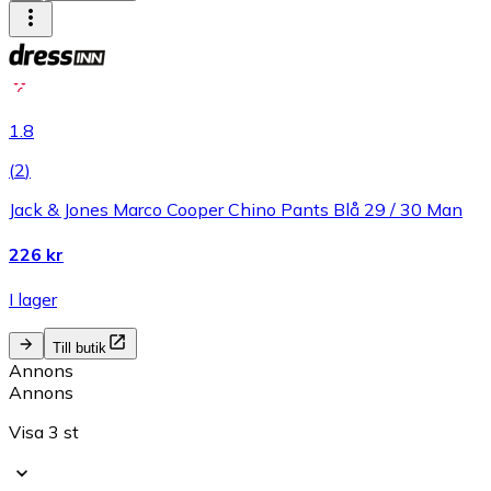
1.8
(
2
)
Jack & Jones Marco Cooper Chino Pants Blå 29 / 30 Man
226 kr
I lager
Till butik
Annons
Annons
Visa 3 st