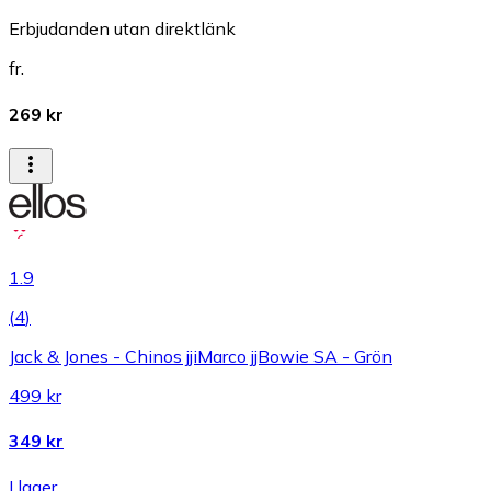
Erbjudanden utan direktlänk
fr.
269 kr
1.9
(
4
)
Jack & Jones - Chinos jjiMarco jjBowie SA - Grön
499 kr
349 kr
I lager