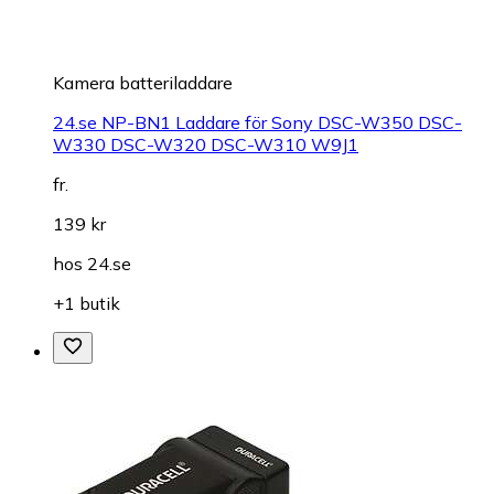
Kamera batteriladdare
24.se NP-BN1 Laddare för Sony DSC-W350 DSC-
W330 DSC-W320 DSC-W310 W9J1
fr.
139 kr
hos
24.se
+1 butik