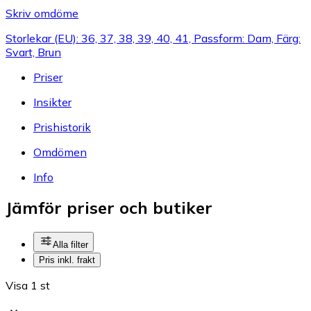
Skriv omdöme
Storlekar (EU): 36, 37, 38, 39, 40, 41, Passform: Dam, Färg:
Svart, Brun
Priser
Insikter
Prishistorik
Omdömen
Info
Jämför priser och butiker
Alla filter
Pris inkl. frakt
Visa 1 st