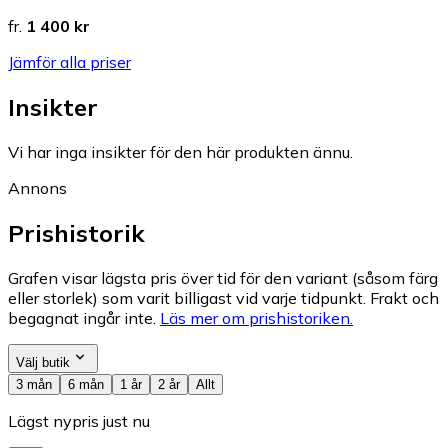
fr.
1 400 kr
Jämför alla priser
Insikter
Vi har inga insikter för den här produkten ännu.
Annons
Prishistorik
Grafen visar lägsta pris över tid för den variant (såsom färg
eller storlek) som varit billigast vid varje tidpunkt. Frakt och
begagnat ingår inte.
Läs mer om prishistoriken.
Välj butik
3 mån
6 mån
1 år
2 år
Allt
Lägst nypris just nu