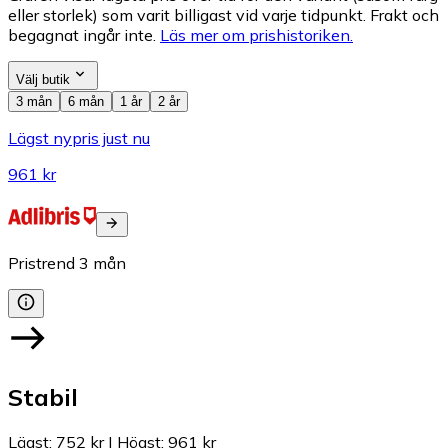
eller storlek) som varit billigast vid varje tidpunkt. Frakt och
begagnat ingår inte.
Läs mer om prishistoriken.
Välj butik
3 mån
6 mån
1 år
2 år
Lägst nypris just nu
961 kr
Pristrend
3
mån
Stabil
Lägst
:
752 kr
|
Högst
:
961 kr