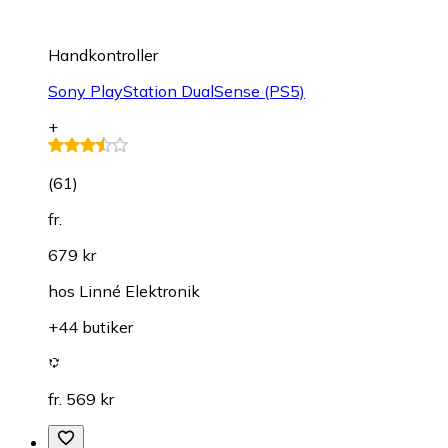
Handkontroller
Sony PlayStation DualSense (PS5)
+
(
61
)
fr.
679 kr
hos
Linné Elektronik
+44 butiker
fr. 569 kr