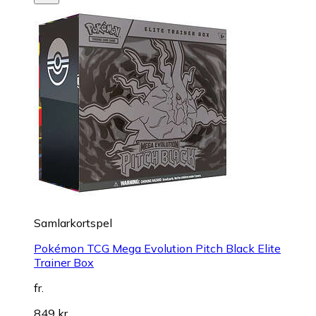
Samlarkortspel
Pokémon TCG Mega Evolution Pitch Black Elite
Trainer Box
fr.
849 kr